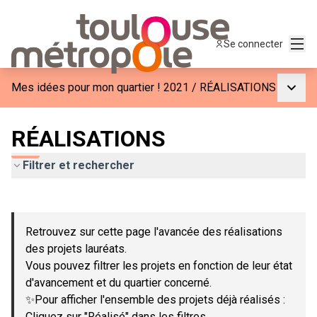
Menu
Se connecter
Menu p
Mes idées pour mon quartier ! 2021
/
RÉALISATIONS
RÉALISATIONS
Filtrer et rechercher
Passer la carte
Leaflet
|
©
OpenStreetMap
contributors
L'élément suivant est une carte qui présente les éléments de c
+
Retrouvez sur cette page l'avancée des réalisations
−
des projets lauréats.
Vous pouvez filtrer les projets en fonction de leur état
d'avancement et du quartier concerné.
✨Pour afficher l'ensemble des projets déjà réalisés :
Cliquez sur "Réalisé" dans les filtres