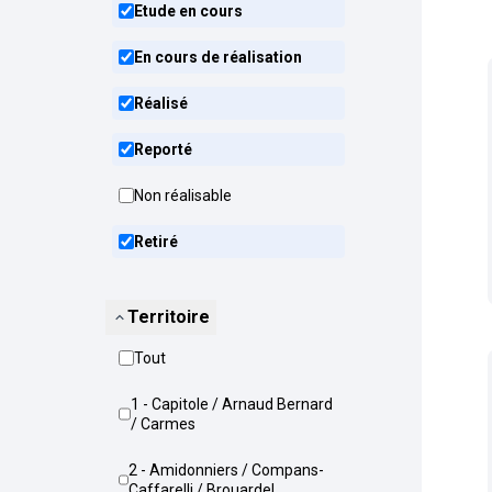
Etude en cours
En cours de réalisation
Réalisé
Reporté
Non réalisable
Retiré
Territoire
Tout
1 - Capitole / Arnaud Bernard
/ Carmes
2 - Amidonniers / Compans-
Caffarelli / Brouardel