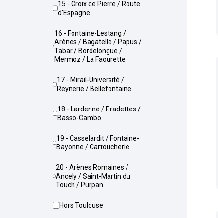
15 - Croix de Pierre / Route
d'Espagne
16 - Fontaine-Lestang /
Arènes / Bagatelle / Papus /
Tabar / Bordelongue /
Mermoz / La Faourette
17 - Mirail-Université /
Reynerie / Bellefontaine
18 - Lardenne / Pradettes /
Basso-Cambo
19 - Casselardit / Fontaine-
Bayonne / Cartoucherie
20 - Arènes Romaines /
Ancely / Saint-Martin du
Touch / Purpan
Hors Toulouse