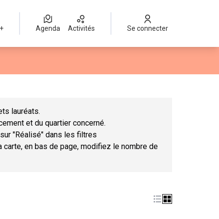
 +
Agenda
Activités
Se connecter
Leaflet
|
©
OpenStreetMap
contributors
mme des points de carte. L'élément peut être utilisé avec un lect
ts lauréats.
ncement et du quartier concerné.
sur "Réalisé" dans les filtres
la carte, en bas de page, modifiez le nombre de