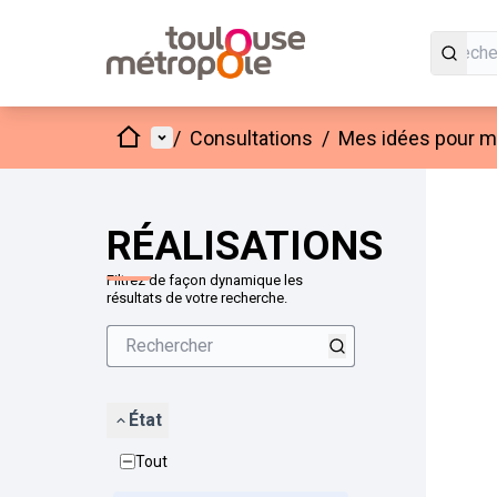
Accueil
Menu principal
/
Consultations
/
Mes idées pour mo
Passer
L'élément
+
−
RÉALISATIONS
Filtrez de façon dynamique les
résultats de votre recherche.
État
Tout