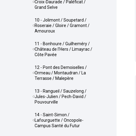
Croix-Daurade / Paléficat /
Grand Selve
10 - Jolimont / Soupetard /
Roseraie / Gloire / Gramont /
Amouroux
11 - Bonhoure / Guilheméry /
Château de l'Hers / Limayrac /
Côte Pavée
12 - Pont des Demoiselles /
Ormeau / Montaudran / La
Terrasse / Malepère
13 - Rangueil / Sauzelong /
Jules-Julien / Pech-David /
Pouvourville
14 - Saint-Simon /
Lafourguette / Oncopole-
Campus Santé du Futur