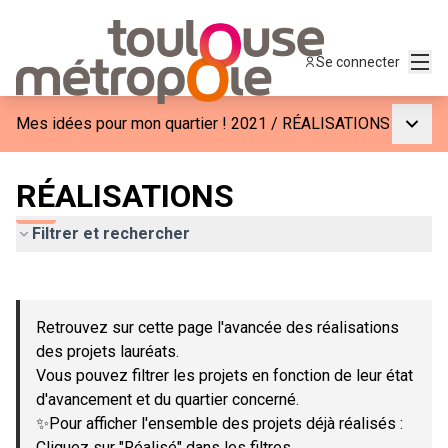
Menu
Se connecter
Menu p
Mes idées pour mon quartier ! 2021
/
RÉALISATIONS
RÉALISATIONS
Filtrer et rechercher
Passer la carte
Leaflet
|
©
OpenStreetMap
contributors
L'élément suivant est une carte qui présente les éléments de c
+
Retrouvez sur cette page l'avancée des réalisations
−
des projets lauréats.
Vous pouvez filtrer les projets en fonction de leur état
d'avancement et du quartier concerné.
✨Pour afficher l'ensemble des projets déjà réalisés :
Cliquez sur "Réalisé" dans les filtres