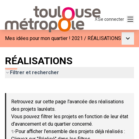
Menu
Se connecter
Menu p
Mes idées pour mon quartier ! 2021
/
RÉALISATIONS
RÉALISATIONS
Filtrer et rechercher
Passer la carte
Leaflet
|
©
OpenStreetMap
contributors
L'élément suivant est une carte qui présente les éléments de c
+
Retrouvez sur cette page l'avancée des réalisations
−
des projets lauréats.
Vous pouvez filtrer les projets en fonction de leur état
d'avancement et du quartier concerné.
✨Pour afficher l'ensemble des projets déjà réalisés :
Cliquez sur "Réalisé" dans les filtres