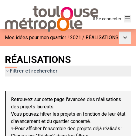
Menu
Se connecter
Menu p
Mes idées pour mon quartier ! 2021
/
RÉALISATIONS
RÉALISATIONS
Filtrer et rechercher
Passer la carte
Leaflet
|
©
OpenStreetMap
contributors
L'élément suivant est une carte qui présente les éléments de c
+
Retrouvez sur cette page l'avancée des réalisations
−
des projets lauréats.
Vous pouvez filtrer les projets en fonction de leur état
d'avancement et du quartier concerné.
✨Pour afficher l'ensemble des projets déjà réalisés :
Cliquez sur "Réalisé" dans les filtres