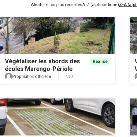
Aléatoire
Les plus récentes
A-Z (alphabétique)
Z-A (alp
Végétaliser les abords des
Réalisé
écoles Marengo-Périole
Proposition officielle
0