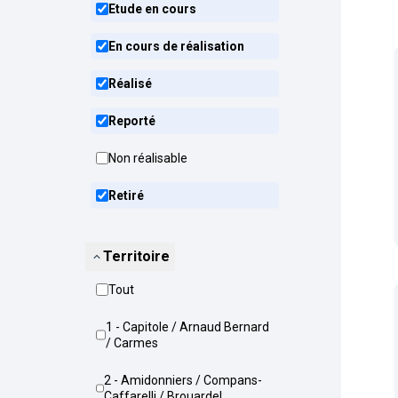
Etude en cours
En cours de réalisation
Réalisé
Reporté
Non réalisable
Retiré
Territoire
Tout
1 - Capitole / Arnaud Bernard
/ Carmes
2 - Amidonniers / Compans-
Caffarelli / Brouardel