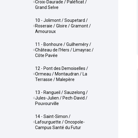
Croix-Daurade / Paléficat /
Grand Selve
10 - Jolimont / Soupetard /
Roseraie / Gloire / Gramont /
Amouroux
11 - Bonhoure / Guilheméry /
Château de l'Hers / Limayrac /
Côte Pavée
12 - Pont des Demoiselles /
Ormeau / Montaudran / La
Terrasse / Malepère
13 - Rangueil / Sauzelong /
Jules-Julien / Pech-David /
Pouvourville
14 - Saint-Simon /
Lafourguette / Oncopole-
Campus Santé du Futur