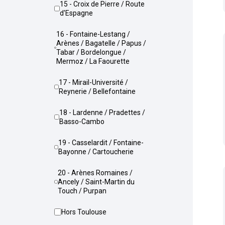
15 - Croix de Pierre / Route
d'Espagne
16 - Fontaine-Lestang /
Arènes / Bagatelle / Papus /
Tabar / Bordelongue /
Mermoz / La Faourette
17 - Mirail-Université /
Reynerie / Bellefontaine
18 - Lardenne / Pradettes /
Basso-Cambo
19 - Casselardit / Fontaine-
Bayonne / Cartoucherie
20 - Arènes Romaines /
Ancely / Saint-Martin du
Touch / Purpan
Hors Toulouse