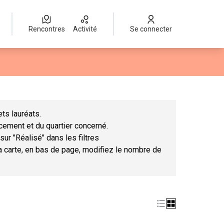
Rencontres
Activité
Se connecter
Leaflet
|
©
OpenStreetMap
contributors
mme des points de carte. L'élément peut être utilisé avec un lect
ts lauréats.
ncement et du quartier concerné.
sur "Réalisé" dans les filtres
la carte, en bas de page, modifiez le nombre de