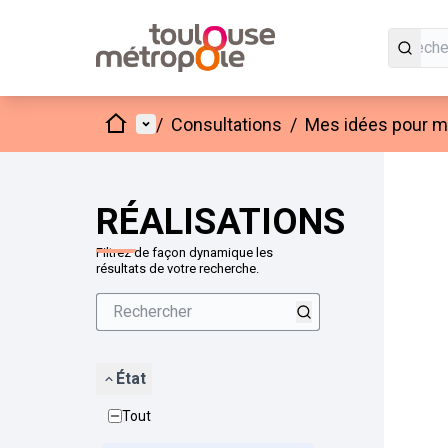
Accueil
Menu principal
/
Consultations
/
Mes idées pour mo
Passer
L'élément
+
−
RÉALISATIONS
Filtrez de façon dynamique les
résultats de votre recherche.
État
Tout