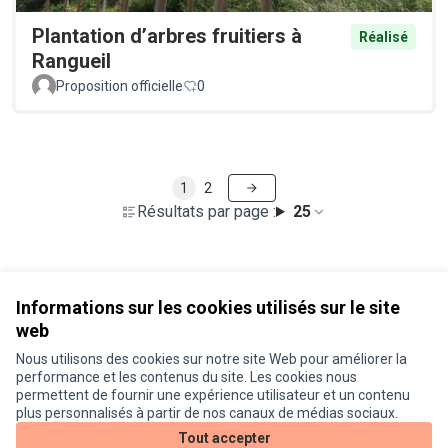
Plantation d’arbres fruitiers à
Réalisé
Rangueil
Proposition officielle
0
1
2
Résultats par page :
25
Voir toutes les propositions retirées
Informations sur les cookies utilisés sur le site
web
Nous utilisons des cookies sur notre site Web pour améliorer la
Conditions d'utilisation
performance et les contenus du site. Les cookies nous
Paramètres des cookies
permettent de fournir une expérience utilisateur et un contenu
Je participe ! sur X
Je participe ! sur Facebook
Je participe ! sur Instagram
plus personnalisés à partir de nos canaux de médias sociaux.
(Lien externe)
(Lien externe)
(Lien externe)
Tout accepter