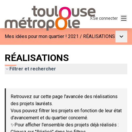
Menu
Se connecter
Menu p
Mes idées pour mon quartier ! 2021
/
RÉALISATIONS
RÉALISATIONS
Filtrer et rechercher
Passer la carte
Leaflet
|
©
OpenStreetMap
contributors
L'élément suivant est une carte qui présente les éléments de c
+
Retrouvez sur cette page l'avancée des réalisations
−
des projets lauréats.
Vous pouvez filtrer les projets en fonction de leur état
d'avancement et du quartier concerné.
✨Pour afficher l'ensemble des projets déjà réalisés :
Cliquez sur "Réalisé" dans les filtres