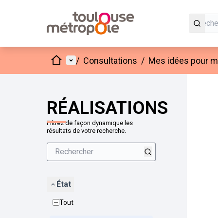
Accueil
Menu principal
/
Consultations
/
Mes idées pour mo
Passer
L'élément
+
−
RÉALISATIONS
Filtrez de façon dynamique les
résultats de votre recherche.
État
Tout