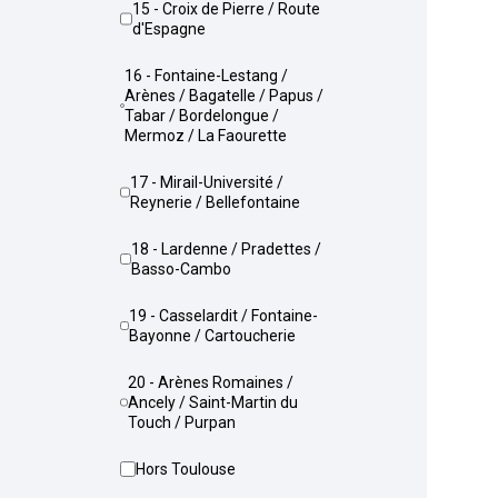
15 - Croix de Pierre / Route
d'Espagne
16 - Fontaine-Lestang /
Arènes / Bagatelle / Papus /
Tabar / Bordelongue /
Mermoz / La Faourette
17 - Mirail-Université /
Reynerie / Bellefontaine
18 - Lardenne / Pradettes /
Basso-Cambo
19 - Casselardit / Fontaine-
Bayonne / Cartoucherie
20 - Arènes Romaines /
Ancely / Saint-Martin du
Touch / Purpan
Hors Toulouse