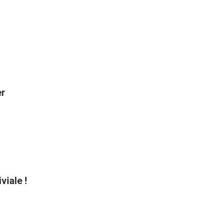
er
viale !