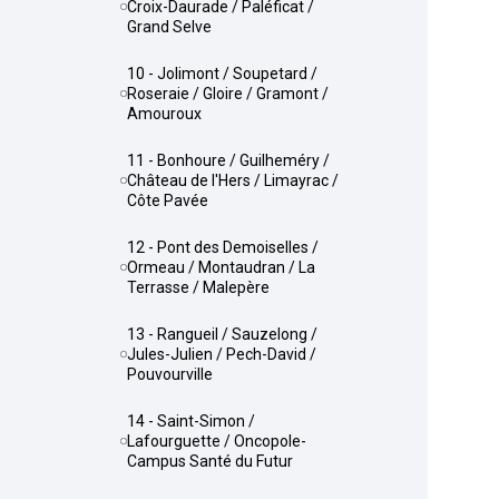
Croix-Daurade / Paléficat /
Grand Selve
10 - Jolimont / Soupetard /
Roseraie / Gloire / Gramont /
Amouroux
11 - Bonhoure / Guilheméry /
Château de l'Hers / Limayrac /
Côte Pavée
12 - Pont des Demoiselles /
Ormeau / Montaudran / La
Terrasse / Malepère
13 - Rangueil / Sauzelong /
Jules-Julien / Pech-David /
Pouvourville
14 - Saint-Simon /
Lafourguette / Oncopole-
Campus Santé du Futur