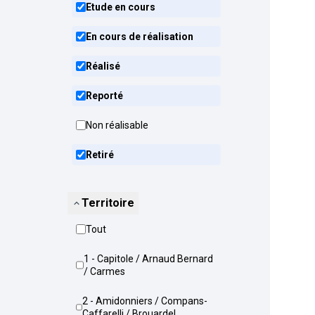
Etude en cours
En cours de réalisation
Réalisé
Reporté
Non réalisable
Retiré
Territoire
Tout
1 - Capitole / Arnaud Bernard
/ Carmes
2 - Amidonniers / Compans-
Caffarelli / Brouardel