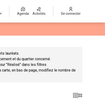
 +
Agenda
Activités
Se connecter
Leaflet
|
©
OpenStreetMap
contributors
mme des points de carte. L'élément peut être utilisé avec un lect
ts lauréats.
ncement et du quartier concerné.
sur "Réalisé" dans les filtres
la carte, en bas de page, modifiez le nombre de