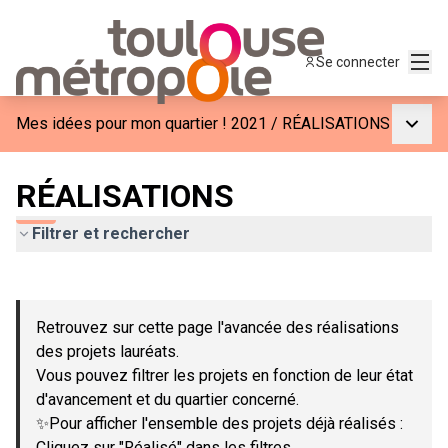
Menu
Se connecter
Menu p
Mes idées pour mon quartier ! 2021
/
RÉALISATIONS
RÉALISATIONS
Filtrer et rechercher
Passer la carte
Leaflet
|
©
OpenStreetMap
contributors
L'élément suivant est une carte qui présente les éléments de c
+
Retrouvez sur cette page l'avancée des réalisations
−
des projets lauréats.
Vous pouvez filtrer les projets en fonction de leur état
d'avancement et du quartier concerné.
✨Pour afficher l'ensemble des projets déjà réalisés :
Cliquez sur "Réalisé" dans les filtres