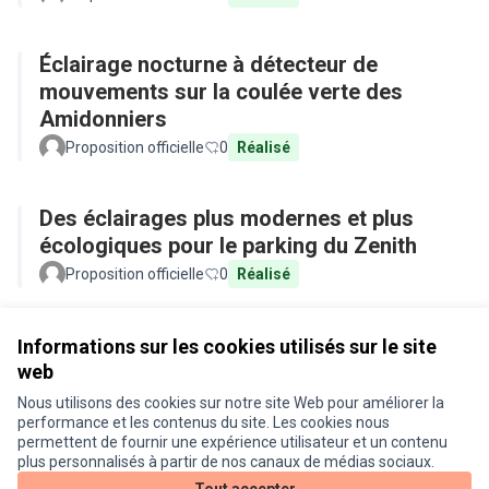
Éclairage nocturne à détecteur de
mouvements sur la coulée verte des
Amidonniers
Proposition officielle
0
Réalisé
Des éclairages plus modernes et plus
écologiques pour le parking du Zenith
Proposition officielle
0
Réalisé
Voir toutes les propositions retirées
Informations sur les cookies utilisés sur le site
web
Nous utilisons des cookies sur notre site Web pour améliorer la
Conditions d'utilisation
performance et les contenus du site. Les cookies nous
Paramètres des cookies
permettent de fournir une expérience utilisateur et un contenu
Je participe ! sur X
Je participe ! sur Facebook
Je participe ! sur Instagram
plus personnalisés à partir de nos canaux de médias sociaux.
(Lien externe)
(Lien externe)
(Lien externe)