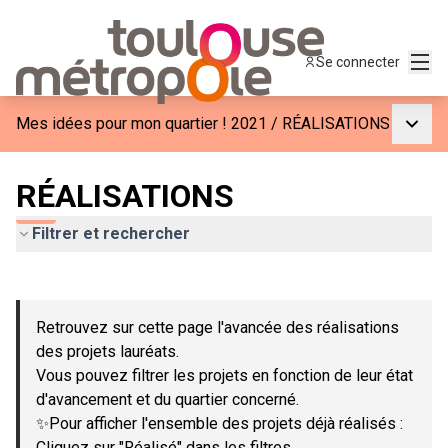
Menu
Se connecter
Menu p
Mes idées pour mon quartier ! 2021
/
RÉALISATIONS
RÉALISATIONS
Filtrer et rechercher
Passer la carte
Leaflet
|
©
OpenStreetMap
contributors
L'élément suivant est une carte qui présente les éléments de c
+
Retrouvez sur cette page l'avancée des réalisations
−
des projets lauréats.
Vous pouvez filtrer les projets en fonction de leur état
d'avancement et du quartier concerné.
✨Pour afficher l'ensemble des projets déjà réalisés :
Cliquez sur "Réalisé" dans les filtres