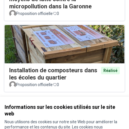
micropollution dans la Garonne
Proposition officielle
0
Installation de composteurs dans
Réalisé
les écoles du quartier
Proposition officielle
0
Voir toutes les propositions retirées
Informations sur les cookies utilisés sur le site
web
Nous utilisons des cookies sur notre site Web pour améliorer la
Conditions d'utilisation
performance et les contenus du site. Les cookies nous
Paramètres des cookies