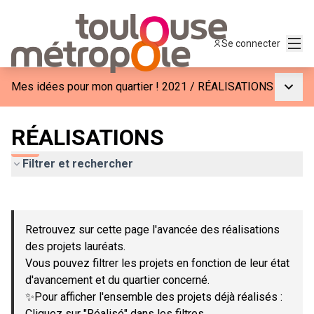
Menu
Se connecter
Menu p
Mes idées pour mon quartier ! 2021
/
RÉALISATIONS
RÉALISATIONS
Filtrer et rechercher
Passer la carte
Leaflet
|
©
OpenStreetMap
contributors
L'élément suivant est une carte qui présente les éléments de c
+
Retrouvez sur cette page l'avancée des réalisations
−
des projets lauréats.
Vous pouvez filtrer les projets en fonction de leur état
d'avancement et du quartier concerné.
✨Pour afficher l'ensemble des projets déjà réalisés :
Cliquez sur "Réalisé" dans les filtres