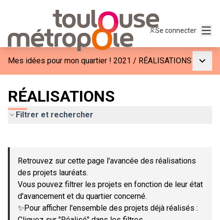
Menu
Se connecter
Menu p
Mes idées pour mon quartier ! 2021
/
RÉALISATIONS
RÉALISATIONS
Filtrer et rechercher
Passer la carte
Leaflet
|
©
OpenStreetMap
contributors
L'élément suivant est une carte qui présente les éléments de c
+
Retrouvez sur cette page l'avancée des réalisations
−
des projets lauréats.
Vous pouvez filtrer les projets en fonction de leur état
d'avancement et du quartier concerné.
✨Pour afficher l'ensemble des projets déjà réalisés :
Cliquez sur "Réalisé" dans les filtres