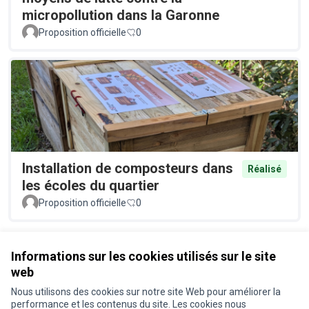
micropollution dans la Garonne
Proposition officielle
0
Installation de composteurs dans
Réalisé
les écoles du quartier
Proposition officielle
0
Voir toutes les propositions retirées
Informations sur les cookies utilisés sur le site
web
Nous utilisons des cookies sur notre site Web pour améliorer la
Conditions d'utilisation
performance et les contenus du site. Les cookies nous
Paramètres des cookies