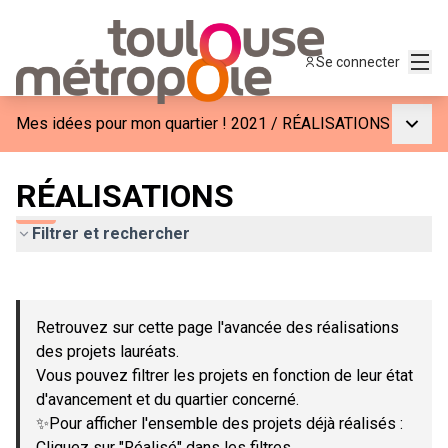
Menu
Se connecter
Menu p
Mes idées pour mon quartier ! 2021
/
RÉALISATIONS
RÉALISATIONS
Filtrer et rechercher
Passer la carte
Leaflet
|
©
OpenStreetMap
contributors
L'élément suivant est une carte qui présente les éléments de c
+
Retrouvez sur cette page l'avancée des réalisations
−
des projets lauréats.
Vous pouvez filtrer les projets en fonction de leur état
d'avancement et du quartier concerné.
✨Pour afficher l'ensemble des projets déjà réalisés :
Cliquez sur "Réalisé" dans les filtres