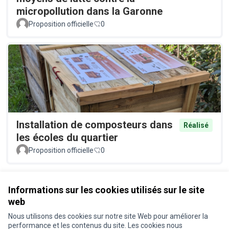
micropollution dans la Garonne
Proposition officielle
0
Installation de composteurs dans
Réalisé
les écoles du quartier
Proposition officielle
0
Voir toutes les propositions retirées
Informations sur les cookies utilisés sur le site
web
Nous utilisons des cookies sur notre site Web pour améliorer la
Conditions d'utilisation
performance et les contenus du site. Les cookies nous
Paramètres des cookies