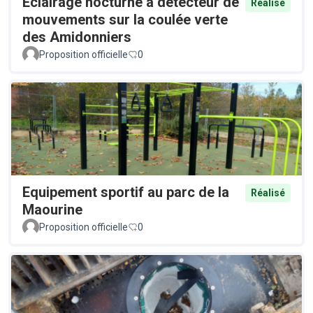
Éclairage nocturne à détecteur de
Réalisé
mouvements sur la coulée verte
des Amidonniers
Proposition officielle
0
Equipement sportif au parc de la
Réalisé
Maourine
Proposition officielle
0