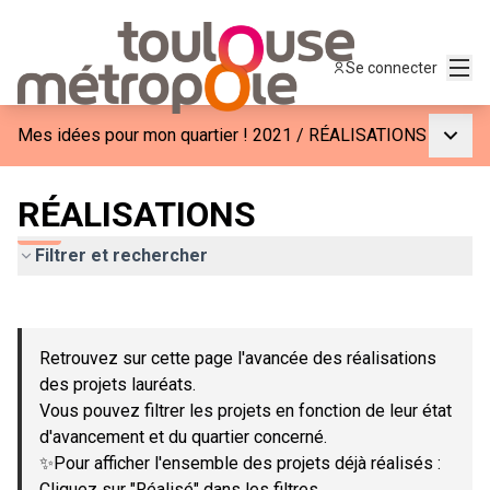
Menu
Se connecter
Menu p
Mes idées pour mon quartier ! 2021
/
RÉALISATIONS
RÉALISATIONS
Filtrer et rechercher
Passer la carte
Leaflet
|
©
OpenStreetMap
contributors
L'élément suivant est une carte qui présente les éléments de c
+
Retrouvez sur cette page l'avancée des réalisations
−
des projets lauréats.
Vous pouvez filtrer les projets en fonction de leur état
d'avancement et du quartier concerné.
✨Pour afficher l'ensemble des projets déjà réalisés :
Cliquez sur "Réalisé" dans les filtres