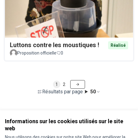
Luttons contre les moustiques !
Réalisé
Proposition officielle
0
1
2
Résultats par page :
50
Voir toutes les propositions retirées
Informations sur les cookies utilisés sur le site
web
Nous utilisons des cookies sur notre site Web pour améliorer la