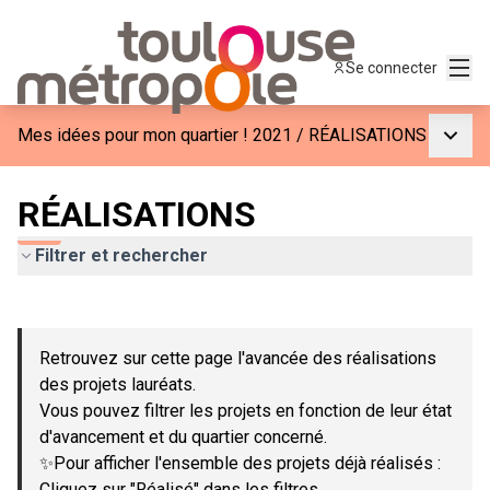
Menu
Se connecter
Menu p
Mes idées pour mon quartier ! 2021
/
RÉALISATIONS
RÉALISATIONS
Filtrer et rechercher
Passer la carte
Leaflet
|
©
OpenStreetMap
contributors
L'élément suivant est une carte qui présente les éléments de c
+
Retrouvez sur cette page l'avancée des réalisations
−
des projets lauréats.
Vous pouvez filtrer les projets en fonction de leur état
d'avancement et du quartier concerné.
✨Pour afficher l'ensemble des projets déjà réalisés :
Cliquez sur "Réalisé" dans les filtres