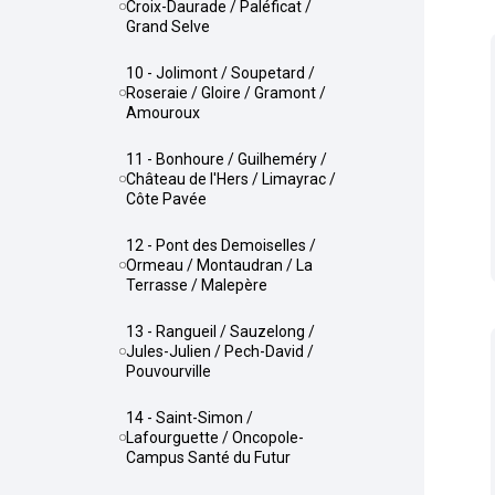
Croix-Daurade / Paléficat /
Grand Selve
10 - Jolimont / Soupetard /
Roseraie / Gloire / Gramont /
Amouroux
11 - Bonhoure / Guilheméry /
Château de l'Hers / Limayrac /
Côte Pavée
12 - Pont des Demoiselles /
Ormeau / Montaudran / La
Terrasse / Malepère
13 - Rangueil / Sauzelong /
Jules-Julien / Pech-David /
Pouvourville
14 - Saint-Simon /
Lafourguette / Oncopole-
Campus Santé du Futur