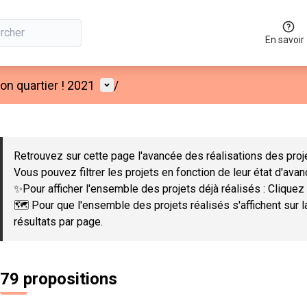
En savoir
Menu utilisateur
n quartier ! 2021
/
 la carte
 suivant est une carte qui présente les éléments de cette page co
Retrouvez sur cette page l'avancée des réalisations des proje
Vous pouvez filtrer les projets en fonction de leur état d'ava
✨Pour afficher l'ensemble des projets déjà réalisés : Cliquez 
🗺️ Pour que l'ensemble des projets réalisés s'affichent sur 
résultats par page.
79 propositions