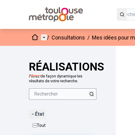
Accueil
Menu principal
/
Consultations
/
Mes idées pour mo
Passer
L'élément
+
−
RÉALISATIONS
Filtrez de façon dynamique les
résultats de votre recherche.
État
Tout