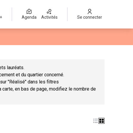
 +
Agenda
Activités
Se connecter
Leaflet
|
©
OpenStreetMap
contributors
mme des points de carte. L'élément peut être utilisé avec un lect
ts lauréats.
ncement et du quartier concerné.
sur "Réalisé" dans les filtres
la carte, en bas de page, modifiez le nombre de