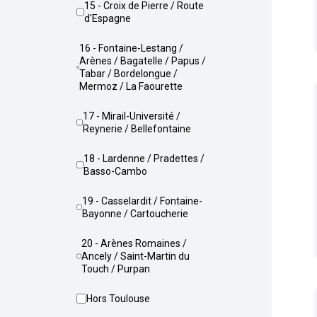
15 - Croix de Pierre / Route
d'Espagne
16 - Fontaine-Lestang /
Arènes / Bagatelle / Papus /
Tabar / Bordelongue /
Mermoz / La Faourette
17 - Mirail-Université /
Reynerie / Bellefontaine
18 - Lardenne / Pradettes /
Basso-Cambo
19 - Casselardit / Fontaine-
Bayonne / Cartoucherie
20 - Arènes Romaines /
Ancely / Saint-Martin du
Touch / Purpan
Hors Toulouse