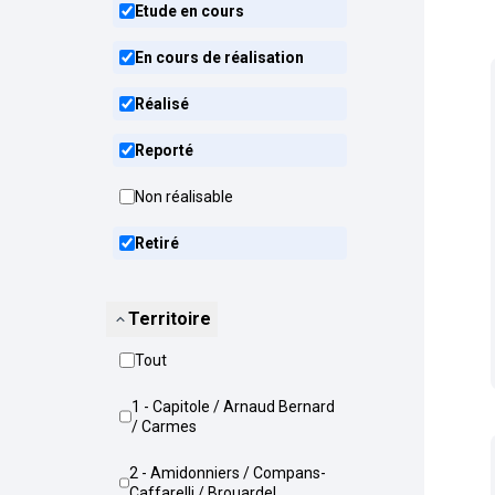
Etude en cours
En cours de réalisation
Réalisé
Reporté
Non réalisable
Retiré
Territoire
Tout
1 - Capitole / Arnaud Bernard
/ Carmes
2 - Amidonniers / Compans-
Caffarelli / Brouardel