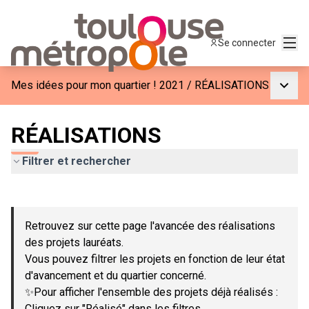
Menu
Se connecter
Menu p
Mes idées pour mon quartier ! 2021
/
RÉALISATIONS
RÉALISATIONS
Filtrer et rechercher
Passer la carte
Leaflet
|
©
OpenStreetMap
contributors
L'élément suivant est une carte qui présente les éléments de c
+
Retrouvez sur cette page l'avancée des réalisations
−
des projets lauréats.
Vous pouvez filtrer les projets en fonction de leur état
d'avancement et du quartier concerné.
✨Pour afficher l'ensemble des projets déjà réalisés :
Cliquez sur "Réalisé" dans les filtres