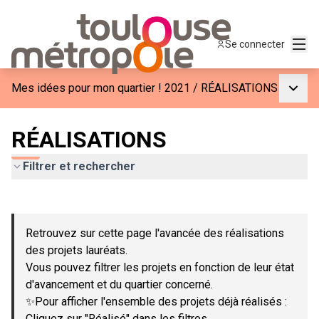
Menu
Se connecter
Menu p
Mes idées pour mon quartier ! 2021
/
RÉALISATIONS
RÉALISATIONS
Filtrer et rechercher
Passer la carte
Leaflet
|
©
OpenStreetMap
contributors
L'élément suivant est une carte qui présente les éléments de c
+
Retrouvez sur cette page l'avancée des réalisations
−
des projets lauréats.
Vous pouvez filtrer les projets en fonction de leur état
d'avancement et du quartier concerné.
✨Pour afficher l'ensemble des projets déjà réalisés :
Cliquez sur "Réalisé" dans les filtres