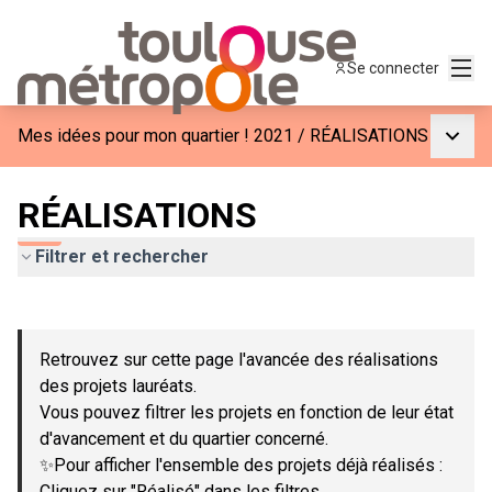
Menu
Se connecter
Menu p
Mes idées pour mon quartier ! 2021
/
RÉALISATIONS
RÉALISATIONS
Filtrer et rechercher
Passer la carte
Leaflet
|
©
OpenStreetMap
contributors
L'élément suivant est une carte qui présente les éléments de c
+
Retrouvez sur cette page l'avancée des réalisations
−
des projets lauréats.
Vous pouvez filtrer les projets en fonction de leur état
d'avancement et du quartier concerné.
✨Pour afficher l'ensemble des projets déjà réalisés :
Cliquez sur "Réalisé" dans les filtres