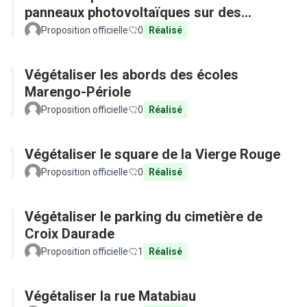
panneaux photovoltaïques sur des
équipements publics
Proposition officielle
0
Réalisé
Végétaliser les abords des écoles
Marengo-Périole
Proposition officielle
0
Réalisé
Végétaliser le square de la Vierge Rouge
Proposition officielle
0
Réalisé
Végétaliser le parking du cimetière de
Croix Daurade
Proposition officielle
1
Réalisé
Végétaliser la rue Matabiau