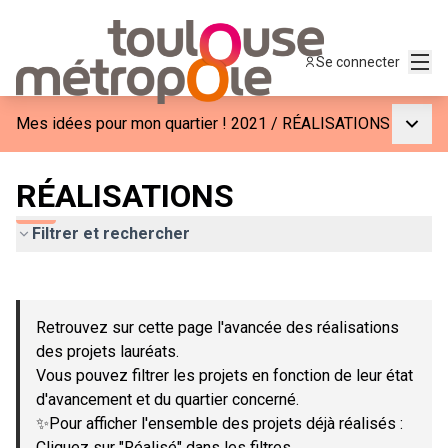
Menu
Se connecter
Menu p
Mes idées pour mon quartier ! 2021
/
RÉALISATIONS
RÉALISATIONS
Filtrer et rechercher
Passer la carte
Leaflet
|
©
OpenStreetMap
contributors
L'élément suivant est une carte qui présente les éléments de c
+
Retrouvez sur cette page l'avancée des réalisations
−
des projets lauréats.
Vous pouvez filtrer les projets en fonction de leur état
d'avancement et du quartier concerné.
✨Pour afficher l'ensemble des projets déjà réalisés :
Cliquez sur "Réalisé" dans les filtres