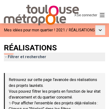
Menu
Se connecter
Menu p
Mes idées pour mon quartier ! 2021
/
RÉALISATIONS
RÉALISATIONS
Filtrer et rechercher
Passer la carte
Leaflet
|
©
OpenStreetMap
contributors
L'élément suivant est une carte qui présente les éléments de c
+
Retrouvez sur cette page l'avancée des réalisations
−
des projets lauréats.
Vous pouvez filtrer les projets en fonction de leur état
d'avancement et du quartier concerné.
✨Pour afficher l'ensemble des projets déjà réalisés :
Cliquez sur "Réalisé" dans les filtres