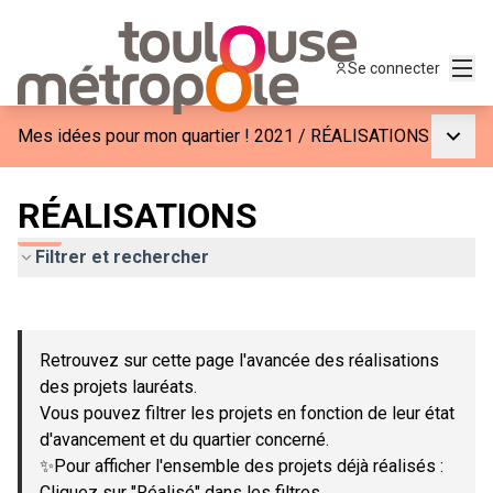
Menu
Se connecter
Menu p
Mes idées pour mon quartier ! 2021
/
RÉALISATIONS
RÉALISATIONS
Filtrer et rechercher
Passer la carte
Leaflet
|
©
OpenStreetMap
contributors
L'élément suivant est une carte qui présente les éléments de c
+
Retrouvez sur cette page l'avancée des réalisations
−
des projets lauréats.
Vous pouvez filtrer les projets en fonction de leur état
d'avancement et du quartier concerné.
✨Pour afficher l'ensemble des projets déjà réalisés :
Cliquez sur "Réalisé" dans les filtres