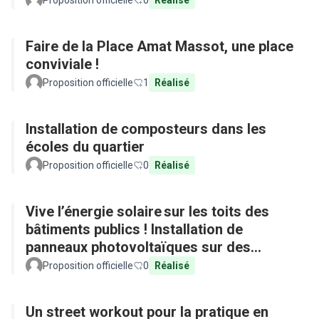
Proposition officielle
0
Réalisé
Faire de la Place Amat Massot, une place
conviviale !
Proposition officielle
1
Réalisé
Installation de composteurs dans les
écoles du quartier
Proposition officielle
0
Réalisé
Vive l’énergie solaire sur les toits des
bâtiments publics ! Installation de
panneaux photovoltaïques sur des
équipements publics
Proposition officielle
0
Réalisé
Un street workout pour la pratique en