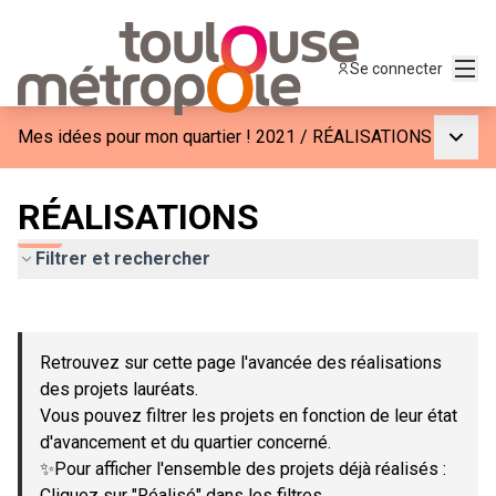
Menu
Se connecter
Menu p
Mes idées pour mon quartier ! 2021
/
RÉALISATIONS
RÉALISATIONS
Filtrer et rechercher
Passer la carte
Leaflet
|
©
OpenStreetMap
contributors
L'élément suivant est une carte qui présente les éléments de c
+
Retrouvez sur cette page l'avancée des réalisations
−
des projets lauréats.
Vous pouvez filtrer les projets en fonction de leur état
d'avancement et du quartier concerné.
✨Pour afficher l'ensemble des projets déjà réalisés :
Cliquez sur "Réalisé" dans les filtres