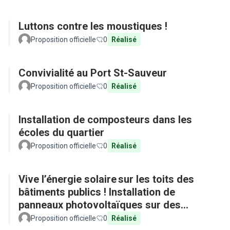
Luttons contre les moustiques !
Proposition officielle
0
Réalisé
Convivialité au Port St-Sauveur
Proposition officielle
0
Réalisé
Installation de composteurs dans les
écoles du quartier
Proposition officielle
0
Réalisé
Vive l’énergie solaire sur les toits des
bâtiments publics ! Installation de
panneaux photovoltaïques sur des
équipements publics
Proposition officielle
0
Réalisé