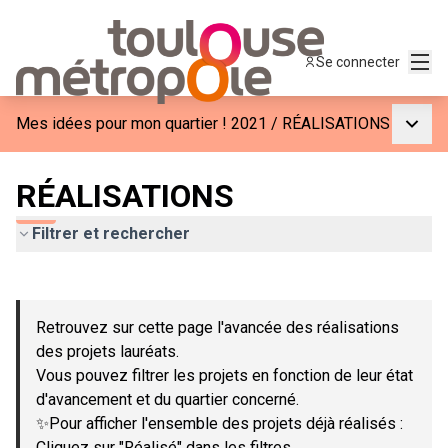
Menu
Se connecter
Menu p
Mes idées pour mon quartier ! 2021
/
RÉALISATIONS
RÉALISATIONS
Filtrer et rechercher
Passer la carte
Leaflet
|
©
OpenStreetMap
contributors
L'élément suivant est une carte qui présente les éléments de c
+
Retrouvez sur cette page l'avancée des réalisations
−
des projets lauréats.
Vous pouvez filtrer les projets en fonction de leur état
d'avancement et du quartier concerné.
✨Pour afficher l'ensemble des projets déjà réalisés :
Cliquez sur "Réalisé" dans les filtres