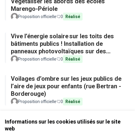
Végétaliser les abords des écoles
Marengo-Périole
Proposition officielle
0
Réalisé
Vive l’énergie solaire sur les toits des
bâtiments publics ! Installation de
panneaux photovoltaïques sur des
équipements publics
Proposition officielle
0
Réalisé
Voilages d’ombre sur les jeux publics de
l’aire de jeux pour enfants (rue Bertran -
Borderouge)
Proposition officielle
0
Réalisé
Voir toutes les propositions retirées
Informations sur les cookies utilisés sur le site
web