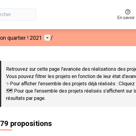
En savoir
Menu utilisateur
n quartier ! 2021
/
 la carte
 suivant est une carte qui présente les éléments de cette page co
Retrouvez sur cette page l'avancée des réalisations des proje
Vous pouvez filtrer les projets en fonction de leur état d'ava
✨Pour afficher l'ensemble des projets déjà réalisés : Cliquez 
🗺️ Pour que l'ensemble des projets réalisés s'affichent sur 
résultats par page.
79 propositions