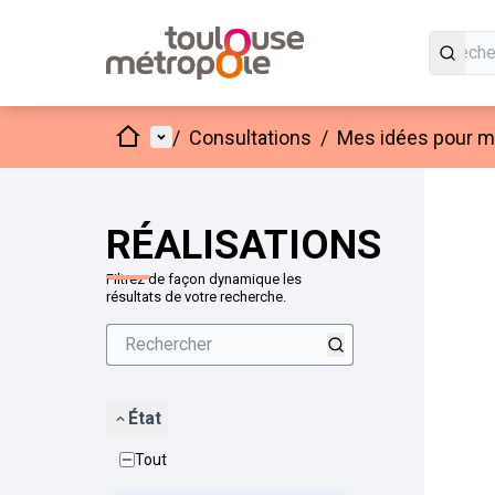
Accueil
Menu principal
/
Consultations
/
Mes idées pour mo
Passer
L'élément
+
−
RÉALISATIONS
Filtrez de façon dynamique les
résultats de votre recherche.
État
Tout