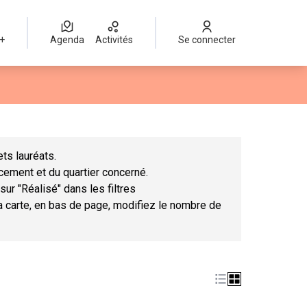
 +
Agenda
Activités
Se connecter
Leaflet
|
©
OpenStreetMap
contributors
mme des points de carte. L'élément peut être utilisé avec un lect
ts lauréats.
ncement et du quartier concerné.
sur "Réalisé" dans les filtres
la carte, en bas de page, modifiez le nombre de