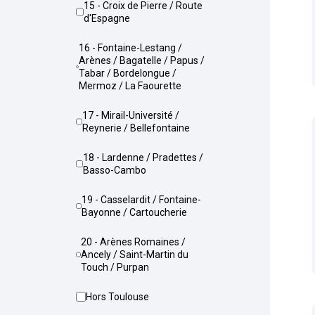
15 - Croix de Pierre / Route
d'Espagne
16 - Fontaine-Lestang /
Arènes / Bagatelle / Papus /
Tabar / Bordelongue /
Mermoz / La Faourette
17 - Mirail-Université /
Reynerie / Bellefontaine
18 - Lardenne / Pradettes /
Basso-Cambo
19 - Casselardit / Fontaine-
Bayonne / Cartoucherie
20 - Arènes Romaines /
Ancely / Saint-Martin du
Touch / Purpan
Hors Toulouse