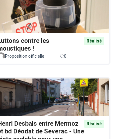
Luttons contre les
Réalisé
moustiques !
Proposition officielle
0
Henri Desbals entre Mermoz
Réalisé
et bd Déodat de Severac - Une
piste cyclable pour une