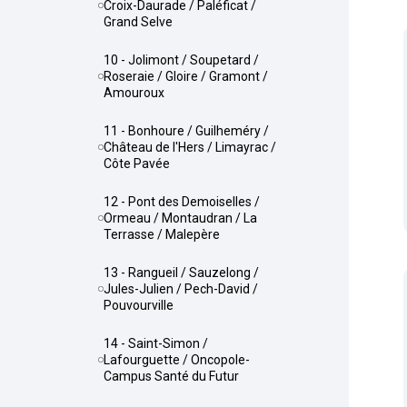
Croix-Daurade / Paléficat /
Grand Selve
10 - Jolimont / Soupetard /
Roseraie / Gloire / Gramont /
Amouroux
11 - Bonhoure / Guilheméry /
Château de l'Hers / Limayrac /
Côte Pavée
12 - Pont des Demoiselles /
Ormeau / Montaudran / La
Terrasse / Malepère
13 - Rangueil / Sauzelong /
Jules-Julien / Pech-David /
Pouvourville
14 - Saint-Simon /
Lafourguette / Oncopole-
Campus Santé du Futur