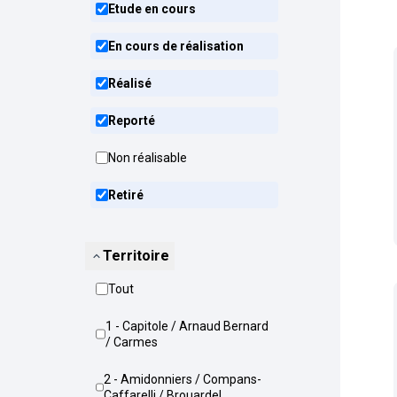
Etude en cours
En cours de réalisation
Réalisé
Reporté
Non réalisable
Retiré
Territoire
Tout
1 - Capitole / Arnaud Bernard
/ Carmes
2 - Amidonniers / Compans-
Caffarelli / Brouardel