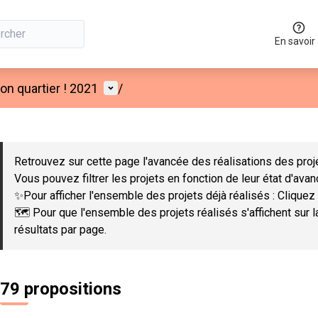
En savoir
Menu utilisateur
n quartier ! 2021
/
 la carte
 suivant est une carte qui présente les éléments de cette page co
Retrouvez sur cette page l'avancée des réalisations des proje
Vous pouvez filtrer les projets en fonction de leur état d'ava
✨Pour afficher l'ensemble des projets déjà réalisés : Cliquez 
🗺️ Pour que l'ensemble des projets réalisés s'affichent sur 
résultats par page.
79 propositions