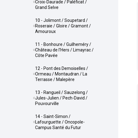
Croix-Daurade / Paléficat /
Grand Selve
10 - Jolimont / Soupetard /
Roseraie / Gloire / Gramont /
Amouroux
11 - Bonhoure / Guilheméry /
Château de l'Hers / Limayrac /
Côte Pavée
12 - Pont des Demoiselles /
Ormeau / Montaudran / La
Terrasse / Malepère
13 - Rangueil / Sauzelong /
Jules-Julien / Pech-David /
Pouvourville
14 - Saint-Simon /
Lafourguette / Oncopole-
Campus Santé du Futur