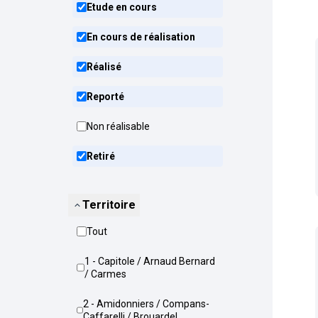
Etude en cours
En cours de réalisation
Réalisé
Reporté
Non réalisable
Retiré
Territoire
Tout
1 - Capitole / Arnaud Bernard
/ Carmes
2 - Amidonniers / Compans-
Caffarelli / Brouardel