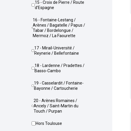
15 - Croix de Pierre / Route
d'Espagne
16 - Fontaine-Lestang /
Arènes / Bagatelle / Papus /
Tabar / Bordelongue /
Mermoz / La Faourette
17 - Mirail-Université /
Reynerie / Bellefontaine
18 - Lardenne / Pradettes /
Basso-Cambo
19 - Casselardit / Fontaine-
Bayonne / Cartoucherie
20 - Arènes Romaines /
Ancely / Saint-Martin du
Touch / Purpan
Hors Toulouse