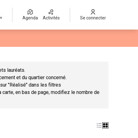
 +
Agenda
Activités
Se connecter
Leaflet
|
©
OpenStreetMap
contributors
mme des points de carte. L'élément peut être utilisé avec un lect
ts lauréats.
ncement et du quartier concerné.
sur "Réalisé" dans les filtres
la carte, en bas de page, modifiez le nombre de