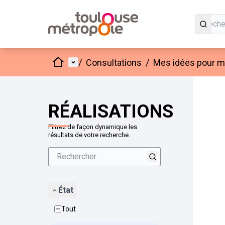
Accueil
Menu principal
/
Consultations
/
Mes idées pour mo
Passer
L'élément
+
−
RÉALISATIONS
Filtrez de façon dynamique les
résultats de votre recherche.
État
Tout