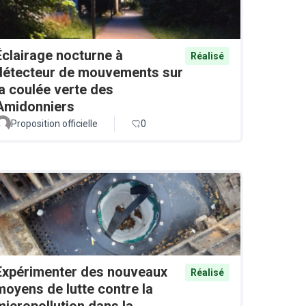
Éclairage nocturne à
Réalisé
détecteur de mouvements sur
la coulée verte des
Amidonniers
Proposition officielle
0
Expérimenter des nouveaux
Réalisé
moyens de lutte contre la
micropollution dans la