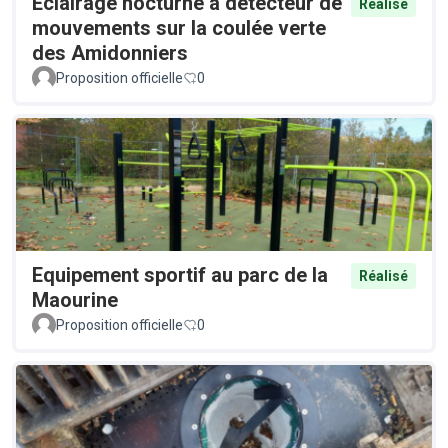
Éclairage nocturne à détecteur de
Réalisé
mouvements sur la coulée verte
des Amidonniers
Proposition officielle
0
Equipement sportif au parc de la
Réalisé
Maourine
Proposition officielle
0