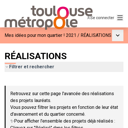
Menu
Se connecter
Menu p
Mes idées pour mon quartier ! 2021
/
RÉALISATIONS
RÉALISATIONS
Filtrer et rechercher
Passer la carte
Leaflet
|
©
OpenStreetMap
contributors
L'élément suivant est une carte qui présente les éléments de c
+
Retrouvez sur cette page l'avancée des réalisations
−
des projets lauréats.
Vous pouvez filtrer les projets en fonction de leur état
d'avancement et du quartier concerné.
✨Pour afficher l'ensemble des projets déjà réalisés :
Cliquez sur "Réalisé" dans les filtres