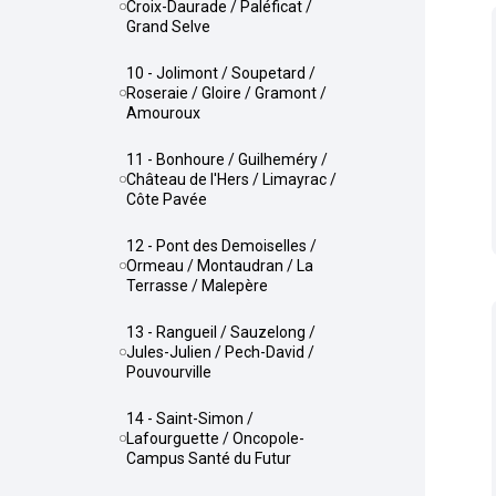
Croix-Daurade / Paléficat /
Grand Selve
10 - Jolimont / Soupetard /
Roseraie / Gloire / Gramont /
Amouroux
11 - Bonhoure / Guilheméry /
Château de l'Hers / Limayrac /
Côte Pavée
12 - Pont des Demoiselles /
Ormeau / Montaudran / La
Terrasse / Malepère
13 - Rangueil / Sauzelong /
Jules-Julien / Pech-David /
Pouvourville
14 - Saint-Simon /
Lafourguette / Oncopole-
Campus Santé du Futur