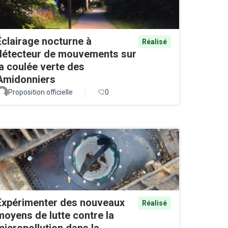
Éclairage nocturne à
Réalisé
détecteur de mouvements sur
la coulée verte des
Amidonniers
Proposition officielle
0
Expérimenter des nouveaux
Réalisé
moyens de lutte contre la
micropollution dans la