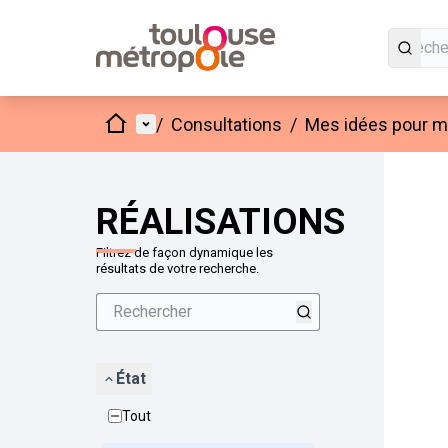
Accueil
Menu principal
/
Consultations
/
Mes idées pour mo
Passer
L'élément
+
−
RÉALISATIONS
Filtrez de façon dynamique les
résultats de votre recherche.
État
Tout