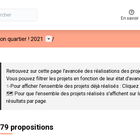
En savoir
Menu utilisateur
n quartier ! 2021
/
 la carte
 suivant est une carte qui présente les éléments de cette page co
Retrouvez sur cette page l'avancée des réalisations des proje
Vous pouvez filtrer les projets en fonction de leur état d'ava
✨Pour afficher l'ensemble des projets déjà réalisés : Cliquez 
🗺️ Pour que l'ensemble des projets réalisés s'affichent sur 
résultats par page.
79 propositions