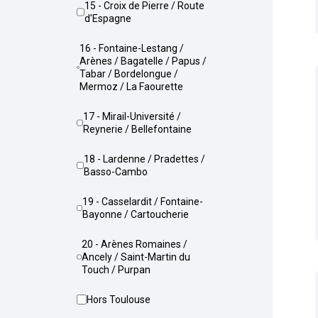
15 - Croix de Pierre / Route
d'Espagne
16 - Fontaine-Lestang /
Arènes / Bagatelle / Papus /
Tabar / Bordelongue /
Mermoz / La Faourette
17 - Mirail-Université /
Reynerie / Bellefontaine
18 - Lardenne / Pradettes /
Basso-Cambo
19 - Casselardit / Fontaine-
Bayonne / Cartoucherie
20 - Arènes Romaines /
Ancely / Saint-Martin du
Touch / Purpan
Hors Toulouse