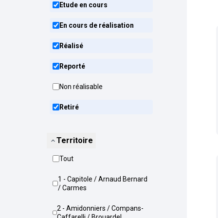
Etude en cours
En cours de réalisation
Réalisé
Reporté
Non réalisable
Retiré
Territoire
Tout
1 - Capitole / Arnaud Bernard
/ Carmes
2 - Amidonniers / Compans-
Caffarelli / Brouardel