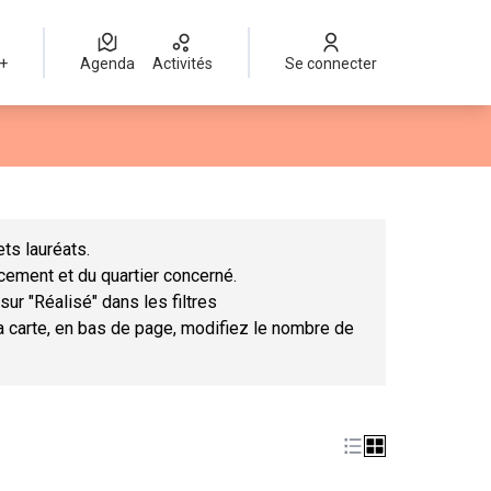
 +
Agenda
Activités
Se connecter
Leaflet
|
©
OpenStreetMap
contributors
mme des points de carte. L'élément peut être utilisé avec un lect
ts lauréats.
ncement et du quartier concerné.
sur "Réalisé" dans les filtres
la carte, en bas de page, modifiez le nombre de