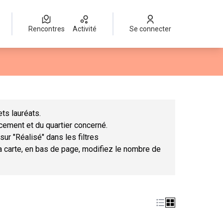
Rencontres
Activité
Se connecter
Leaflet
|
©
OpenStreetMap
contributors
mme des points de carte. L'élément peut être utilisé avec un lect
ts lauréats.
ncement et du quartier concerné.
sur "Réalisé" dans les filtres
la carte, en bas de page, modifiez le nombre de