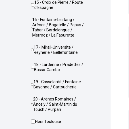
15 - Croix de Pierre / Route
d'Espagne
16 - Fontaine-Lestang /
Arènes / Bagatelle / Papus /
Tabar / Bordelongue /
Mermoz / La Faourette
17 - Mirail-Université /
Reynerie / Bellefontaine
18 - Lardenne / Pradettes /
Basso-Cambo
19 - Casselardit / Fontaine-
Bayonne / Cartoucherie
20 - Arènes Romaines /
Ancely / Saint-Martin du
Touch / Purpan
Hors Toulouse