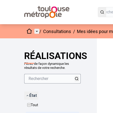
Accueil
Menu principal
/
Consultations
/
Mes idées pour mo
Passer
L'élément
+
−
RÉALISATIONS
Filtrez de façon dynamique les
résultats de votre recherche.
État
Tout