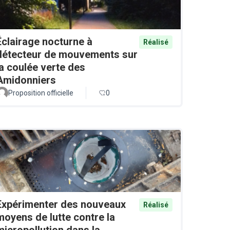
Éclairage nocturne à
Réalisé
détecteur de mouvements sur
la coulée verte des
Amidonniers
Proposition officielle
0
Expérimenter des nouveaux
Réalisé
moyens de lutte contre la
micropollution dans la