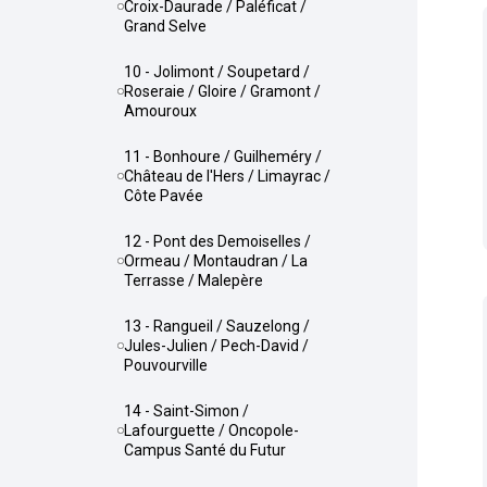
Croix-Daurade / Paléficat /
Grand Selve
10 - Jolimont / Soupetard /
Roseraie / Gloire / Gramont /
Amouroux
11 - Bonhoure / Guilheméry /
Château de l'Hers / Limayrac /
Côte Pavée
12 - Pont des Demoiselles /
Ormeau / Montaudran / La
Terrasse / Malepère
13 - Rangueil / Sauzelong /
Jules-Julien / Pech-David /
Pouvourville
14 - Saint-Simon /
Lafourguette / Oncopole-
Campus Santé du Futur