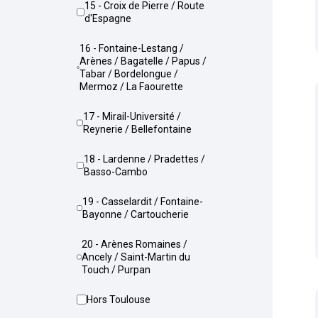
15 - Croix de Pierre / Route
d'Espagne
16 - Fontaine-Lestang /
Arènes / Bagatelle / Papus /
Tabar / Bordelongue /
Mermoz / La Faourette
17 - Mirail-Université /
Reynerie / Bellefontaine
18 - Lardenne / Pradettes /
Basso-Cambo
19 - Casselardit / Fontaine-
Bayonne / Cartoucherie
20 - Arènes Romaines /
Ancely / Saint-Martin du
Touch / Purpan
Hors Toulouse