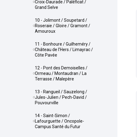
Croix-Daurade / Paléficat /
Grand Selve
10 - Jolimont / Soupetard /
Roseraie / Gloire / Gramont /
Amouroux
11 - Bonhoure / Guilheméry /
Château de l'Hers / Limayrac /
Côte Pavée
12 - Pont des Demoiselles /
Ormeau / Montaudran / La
Terrasse / Malepère
13 - Rangueil / Sauzelong /
Jules-Julien / Pech-David /
Pouvourville
14 - Saint-Simon /
Lafourguette / Oncopole-
Campus Santé du Futur