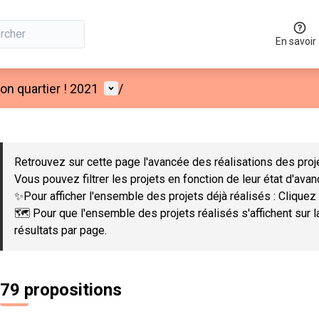
En savoir
Menu utilisateur
n quartier ! 2021
/
 la carte
 suivant est une carte qui présente les éléments de cette page co
Retrouvez sur cette page l'avancée des réalisations des proje
Vous pouvez filtrer les projets en fonction de leur état d'ava
✨Pour afficher l'ensemble des projets déjà réalisés : Cliquez 
🗺️ Pour que l'ensemble des projets réalisés s'affichent sur 
résultats par page.
79 propositions