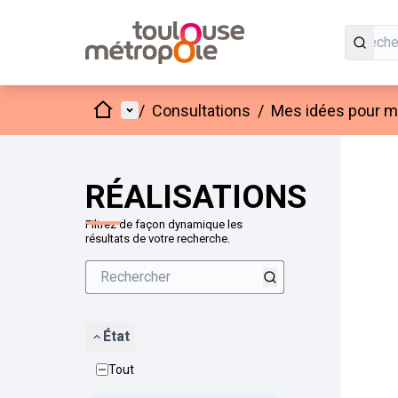
Accueil
Menu principal
/
Consultations
/
Mes idées pour mo
Passer
L'élément
+
−
RÉALISATIONS
Filtrez de façon dynamique les
résultats de votre recherche.
État
Tout