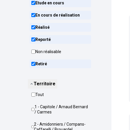
Etude en cours
En cours de réalisation
Réalisé
Reporté
Non réalisable
Retiré
Territoire
Tout
1 - Capitole / Arnaud Bernard
/ Carmes
2 - Amidonniers / Compans-
Caffarelli / Brouardel