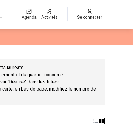
 +
Agenda
Activités
Se connecter
Leaflet
|
©
OpenStreetMap
contributors
mme des points de carte. L'élément peut être utilisé avec un lect
ts lauréats.
ncement et du quartier concerné.
sur "Réalisé" dans les filtres
la carte, en bas de page, modifiez le nombre de