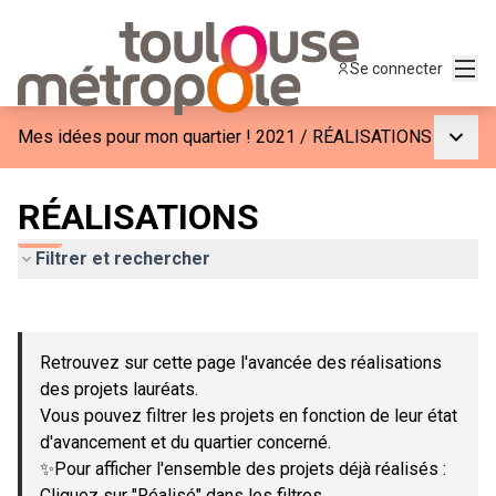
Menu
Se connecter
Menu p
Mes idées pour mon quartier ! 2021
/
RÉALISATIONS
RÉALISATIONS
Filtrer et rechercher
Passer la carte
Leaflet
|
©
OpenStreetMap
contributors
L'élément suivant est une carte qui présente les éléments de c
+
Retrouvez sur cette page l'avancée des réalisations
−
des projets lauréats.
Vous pouvez filtrer les projets en fonction de leur état
d'avancement et du quartier concerné.
✨Pour afficher l'ensemble des projets déjà réalisés :
Cliquez sur "Réalisé" dans les filtres