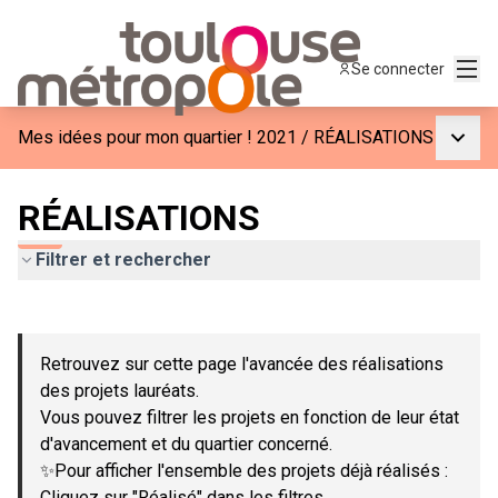
Menu
Se connecter
Menu p
Mes idées pour mon quartier ! 2021
/
RÉALISATIONS
RÉALISATIONS
Filtrer et rechercher
Passer la carte
Leaflet
|
©
OpenStreetMap
contributors
L'élément suivant est une carte qui présente les éléments de c
+
Retrouvez sur cette page l'avancée des réalisations
−
des projets lauréats.
Vous pouvez filtrer les projets en fonction de leur état
d'avancement et du quartier concerné.
✨Pour afficher l'ensemble des projets déjà réalisés :
Cliquez sur "Réalisé" dans les filtres