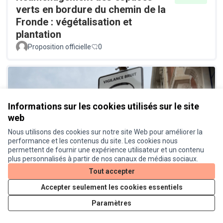
verts en bordure du chemin de la
Fronde : végétalisation et
plantation
Proposition officielle
0
Informations sur les cookies utilisés sur le site
web
Nous utilisons des cookies sur notre site Web pour améliorer la
performance et les contenus du site. Les cookies nous
Un radar pédagogique pour
Réalisé
permettent de fournir une expérience utilisateur et un contenu
connaitre le niveau sonore des
plus personnalisés à partir de nos canaux de médias sociaux.
véhicules
Tout accepter
Proposition officielle
0
Accepter seulement les cookies essentiels
Paramètres