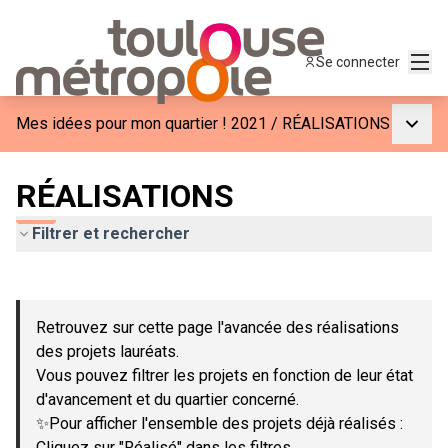
Menu
Se connecter
Menu p
Mes idées pour mon quartier ! 2021
/
RÉALISATIONS
RÉALISATIONS
Filtrer et rechercher
Passer la carte
Leaflet
|
©
OpenStreetMap
contributors
L'élément suivant est une carte qui présente les éléments de c
+
Retrouvez sur cette page l'avancée des réalisations
−
des projets lauréats.
Vous pouvez filtrer les projets en fonction de leur état
d'avancement et du quartier concerné.
✨Pour afficher l'ensemble des projets déjà réalisés :
Cliquez sur "Réalisé" dans les filtres