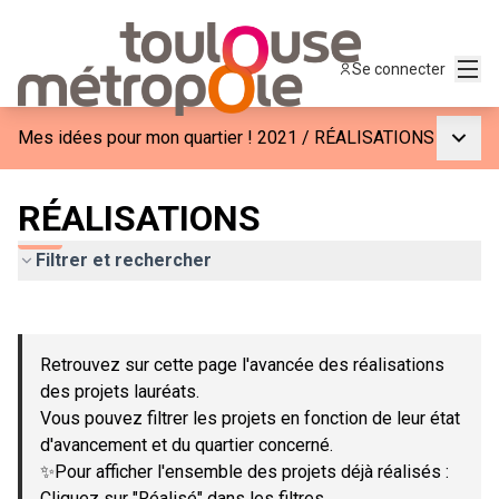
Menu
Se connecter
Menu p
Mes idées pour mon quartier ! 2021
/
RÉALISATIONS
RÉALISATIONS
Filtrer et rechercher
Passer la carte
Leaflet
|
©
OpenStreetMap
contributors
L'élément suivant est une carte qui présente les éléments de c
+
Retrouvez sur cette page l'avancée des réalisations
−
des projets lauréats.
Vous pouvez filtrer les projets en fonction de leur état
d'avancement et du quartier concerné.
✨Pour afficher l'ensemble des projets déjà réalisés :
Cliquez sur "Réalisé" dans les filtres