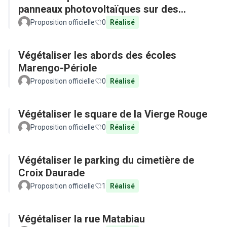
panneaux photovoltaïques sur des
équipements publics
Proposition officielle
0
Réalisé
Végétaliser les abords des écoles
Marengo-Périole
Proposition officielle
0
Réalisé
Végétaliser le square de la Vierge Rouge
Proposition officielle
0
Réalisé
Végétaliser le parking du cimetière de
Croix Daurade
Proposition officielle
1
Réalisé
Végétaliser la rue Matabiau