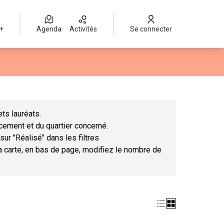
 +
Agenda
Activités
Se connecter
Leaflet
|
©
OpenStreetMap
contributors
mme des points de carte. L'élément peut être utilisé avec un lect
ts lauréats.
ncement et du quartier concerné.
sur "Réalisé" dans les filtres
la carte, en bas de page, modifiez le nombre de