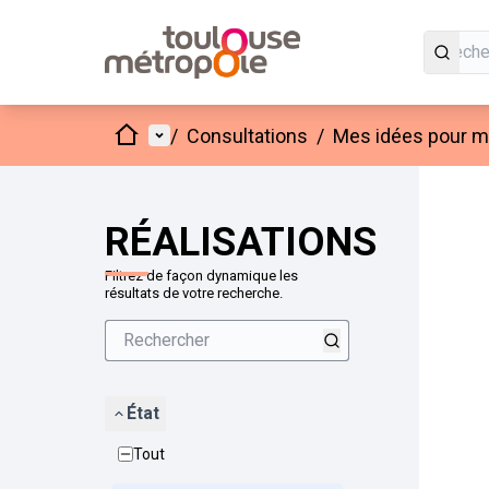
Accueil
Menu principal
/
Consultations
/
Mes idées pour mo
Passer
L'élément
+
−
RÉALISATIONS
Filtrez de façon dynamique les
résultats de votre recherche.
État
Tout