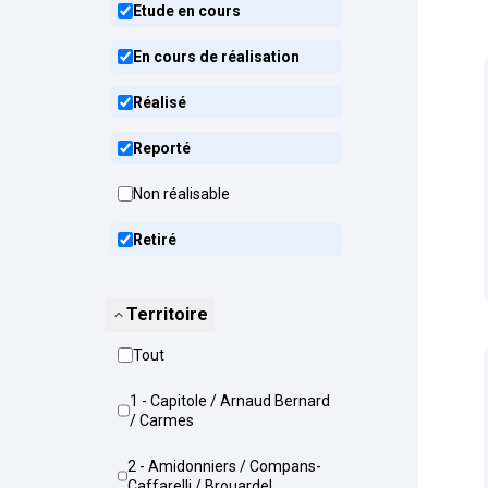
Etude en cours
En cours de réalisation
Réalisé
Reporté
Non réalisable
Retiré
Territoire
Tout
1 - Capitole / Arnaud Bernard
/ Carmes
2 - Amidonniers / Compans-
Caffarelli / Brouardel