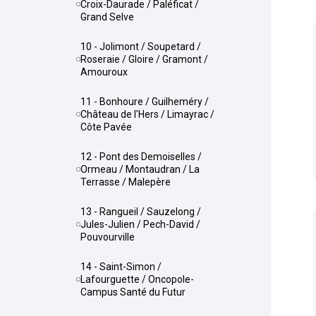
Croix-Daurade / Paléficat /
Grand Selve
10 - Jolimont / Soupetard /
Roseraie / Gloire / Gramont /
Amouroux
11 - Bonhoure / Guilheméry /
Château de l'Hers / Limayrac /
Côte Pavée
12 - Pont des Demoiselles /
Ormeau / Montaudran / La
Terrasse / Malepère
13 - Rangueil / Sauzelong /
Jules-Julien / Pech-David /
Pouvourville
14 - Saint-Simon /
Lafourguette / Oncopole-
Campus Santé du Futur