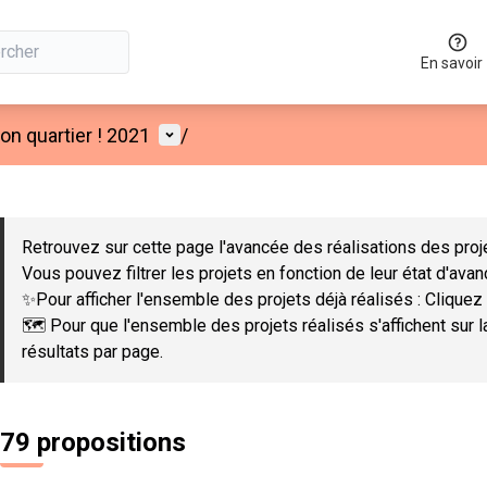
En savoir
Menu utilisateur
n quartier ! 2021
/
 la carte
 suivant est une carte qui présente les éléments de cette page co
Retrouvez sur cette page l'avancée des réalisations des proje
Vous pouvez filtrer les projets en fonction de leur état d'ava
✨Pour afficher l'ensemble des projets déjà réalisés : Cliquez 
🗺️ Pour que l'ensemble des projets réalisés s'affichent sur 
résultats par page.
79 propositions