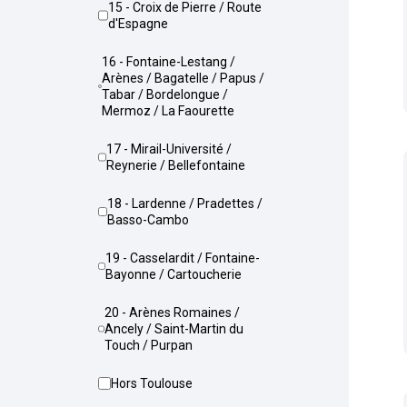
15 - Croix de Pierre / Route
d'Espagne
16 - Fontaine-Lestang /
Arènes / Bagatelle / Papus /
Tabar / Bordelongue /
Mermoz / La Faourette
17 - Mirail-Université /
Reynerie / Bellefontaine
18 - Lardenne / Pradettes /
Basso-Cambo
19 - Casselardit / Fontaine-
Bayonne / Cartoucherie
20 - Arènes Romaines /
Ancely / Saint-Martin du
Touch / Purpan
Hors Toulouse