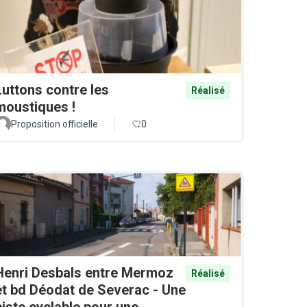
Luttons contre les
Réalisé
moustiques !
Proposition officielle
0
Henri Desbals entre Mermoz
Réalisé
et bd Déodat de Severac - Une
piste cyclable pour une