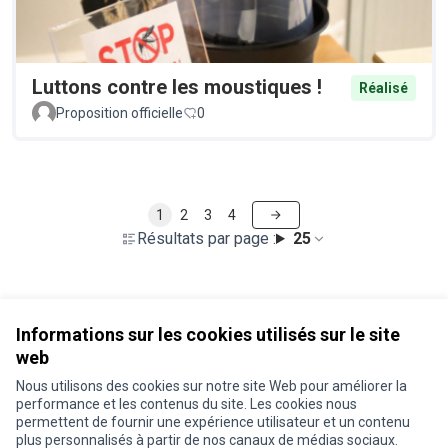
Luttons contre les moustiques !
Réalisé
Proposition officielle
0
1
2
3
4
Résultats par page :
25
Voir toutes les propositions retirées
Informations sur les cookies utilisés sur le site
web
Nous utilisons des cookies sur notre site Web pour améliorer la
Conditions d'utilisation
performance et les contenus du site. Les cookies nous
Paramètres des cookies
permettent de fournir une expérience utilisateur et un contenu
Je participe ! sur X
Je participe ! sur Facebook
Je participe ! sur Instagram
plus personnalisés à partir de nos canaux de médias sociaux.