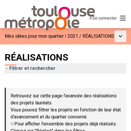
Menu
Se connecter
Menu p
Mes idées pour mon quartier ! 2021
/
RÉALISATIONS
RÉALISATIONS
Filtrer et rechercher
Passer la carte
Leaflet
|
©
OpenStreetMap
contributors
L'élément suivant est une carte qui présente les éléments de c
+
Retrouvez sur cette page l'avancée des réalisations
−
des projets lauréats.
Vous pouvez filtrer les projets en fonction de leur état
d'avancement et du quartier concerné.
✨Pour afficher l'ensemble des projets déjà réalisés :
Cliquez sur "Réalisé" dans les filtres