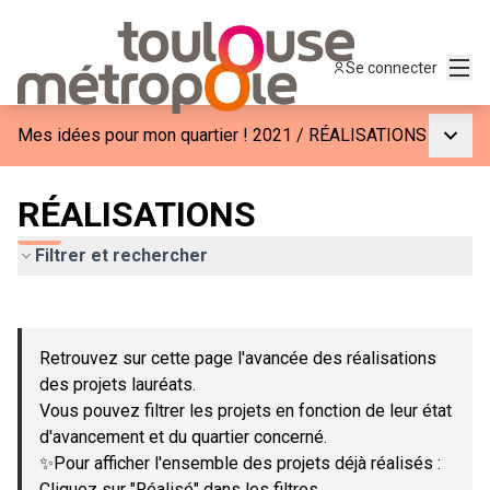
Menu
Se connecter
Menu p
Mes idées pour mon quartier ! 2021
/
RÉALISATIONS
RÉALISATIONS
Filtrer et rechercher
Passer la carte
Leaflet
|
©
OpenStreetMap
contributors
L'élément suivant est une carte qui présente les éléments de c
+
Retrouvez sur cette page l'avancée des réalisations
−
des projets lauréats.
Vous pouvez filtrer les projets en fonction de leur état
d'avancement et du quartier concerné.
✨Pour afficher l'ensemble des projets déjà réalisés :
Cliquez sur "Réalisé" dans les filtres