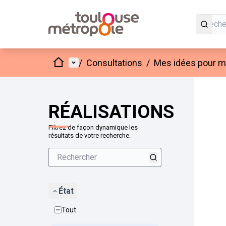
Accueil
Menu principal
/
Consultations
/
Mes idées pour mo
Passer
L'élément
+
−
RÉALISATIONS
Filtrez de façon dynamique les
résultats de votre recherche.
État
Tout