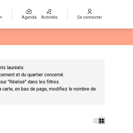
 +
Agenda
Activités
Se connecter
Leaflet
|
©
OpenStreetMap
contributors
mme des points de carte. L'élément peut être utilisé avec un lect
ts lauréats.
ncement et du quartier concerné.
sur "Réalisé" dans les filtres
la carte, en bas de page, modifiez le nombre de