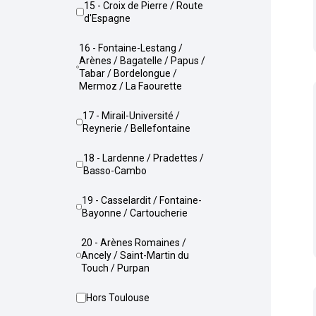
15 - Croix de Pierre / Route
d'Espagne
16 - Fontaine-Lestang /
Arènes / Bagatelle / Papus /
Tabar / Bordelongue /
Mermoz / La Faourette
17 - Mirail-Université /
Reynerie / Bellefontaine
18 - Lardenne / Pradettes /
Basso-Cambo
19 - Casselardit / Fontaine-
Bayonne / Cartoucherie
20 - Arènes Romaines /
Ancely / Saint-Martin du
Touch / Purpan
Hors Toulouse