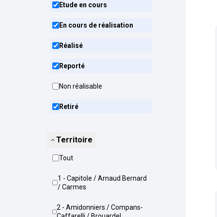
Etude en cours
En cours de réalisation
Réalisé
Reporté
Non réalisable
Retiré
Territoire
Tout
1 - Capitole / Arnaud Bernard
/ Carmes
2 - Amidonniers / Compans-
Caffarelli / Brouardel