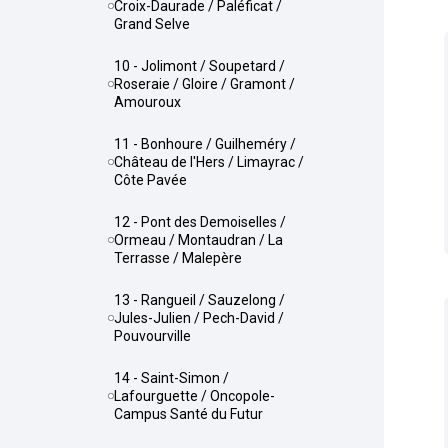
Croix-Daurade / Paléficat /
Grand Selve
10 - Jolimont / Soupetard /
Roseraie / Gloire / Gramont /
Amouroux
11 - Bonhoure / Guilheméry /
Château de l'Hers / Limayrac /
Côte Pavée
12 - Pont des Demoiselles /
Ormeau / Montaudran / La
Terrasse / Malepère
13 - Rangueil / Sauzelong /
Jules-Julien / Pech-David /
Pouvourville
14 - Saint-Simon /
Lafourguette / Oncopole-
Campus Santé du Futur