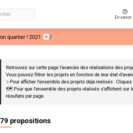
En savoir
Menu utilisateur
n quartier ! 2021
/
 la carte
 suivant est une carte qui présente les éléments de cette page co
Retrouvez sur cette page l'avancée des réalisations des proje
Vous pouvez filtrer les projets en fonction de leur état d'ava
✨Pour afficher l'ensemble des projets déjà réalisés : Cliquez 
🗺️ Pour que l'ensemble des projets réalisés s'affichent sur 
résultats par page.
79 propositions