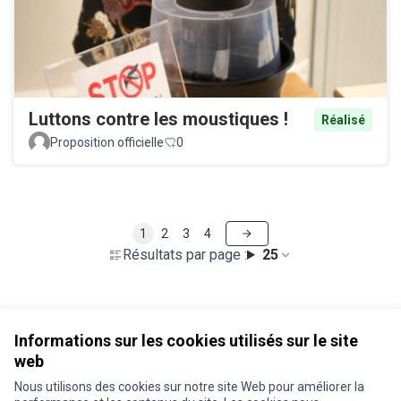
Luttons contre les moustiques !
Réalisé
Proposition officielle
0
1
2
3
4
Résultats par page :
25
Voir toutes les propositions retirées
Informations sur les cookies utilisés sur le site
web
Nous utilisons des cookies sur notre site Web pour améliorer la
Conditions d'utilisation