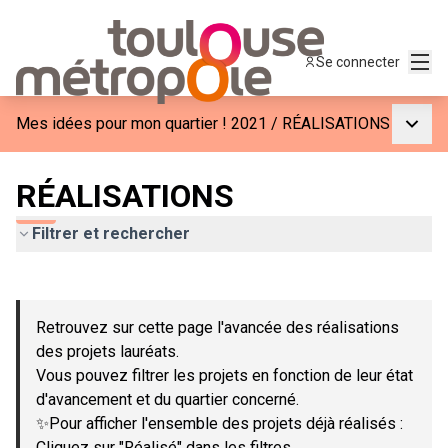
Menu
Se connecter
Menu p
Mes idées pour mon quartier ! 2021
/
RÉALISATIONS
RÉALISATIONS
Filtrer et rechercher
Passer la carte
Leaflet
|
©
OpenStreetMap
contributors
L'élément suivant est une carte qui présente les éléments de c
+
Retrouvez sur cette page l'avancée des réalisations
−
des projets lauréats.
Vous pouvez filtrer les projets en fonction de leur état
d'avancement et du quartier concerné.
✨Pour afficher l'ensemble des projets déjà réalisés :
Cliquez sur "Réalisé" dans les filtres