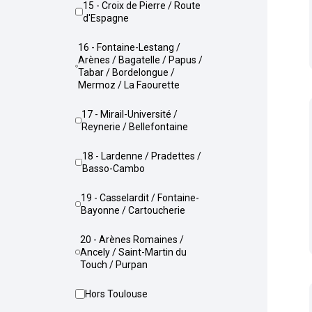
15 - Croix de Pierre / Route
d'Espagne
16 - Fontaine-Lestang /
Arènes / Bagatelle / Papus /
Tabar / Bordelongue /
Mermoz / La Faourette
17 - Mirail-Université /
Reynerie / Bellefontaine
18 - Lardenne / Pradettes /
Basso-Cambo
19 - Casselardit / Fontaine-
Bayonne / Cartoucherie
20 - Arènes Romaines /
Ancely / Saint-Martin du
Touch / Purpan
Hors Toulouse