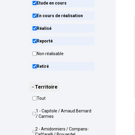
Etude en cours
En cours de réalisation
Réalisé
Reporté
Non réalisable
Retiré
Territoire
Tout
1 - Capitole / Arnaud Bernard
/ Carmes
2 - Amidonniers / Compans-
Caffarelli / Brouardel