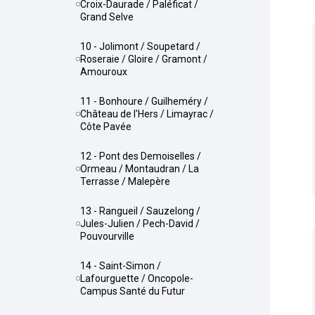
Croix-Daurade / Paléficat /
Grand Selve
10 - Jolimont / Soupetard /
Roseraie / Gloire / Gramont /
Amouroux
11 - Bonhoure / Guilheméry /
Château de l'Hers / Limayrac /
Côte Pavée
12 - Pont des Demoiselles /
Ormeau / Montaudran / La
Terrasse / Malepère
13 - Rangueil / Sauzelong /
Jules-Julien / Pech-David /
Pouvourville
14 - Saint-Simon /
Lafourguette / Oncopole-
Campus Santé du Futur