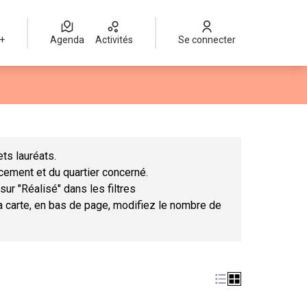
 +
Agenda
Activités
Se connecter
Leaflet
|
©
OpenStreetMap
contributors
mme des points de carte. L'élément peut être utilisé avec un lect
ts lauréats.
ncement et du quartier concerné.
sur "Réalisé" dans les filtres
la carte, en bas de page, modifiez le nombre de