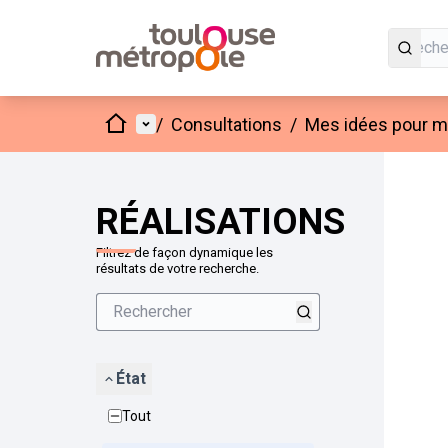
Accueil
Menu principal
/
Consultations
/
Mes idées pour mo
Passer
L'élément
+
−
RÉALISATIONS
Filtrez de façon dynamique les
résultats de votre recherche.
État
Tout