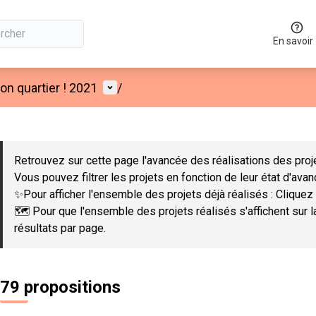
En savoir
Menu utilisateur
n quartier ! 2021
/
 la carte
 suivant est une carte qui présente les éléments de cette page co
Retrouvez sur cette page l'avancée des réalisations des proje
Vous pouvez filtrer les projets en fonction de leur état d'ava
✨Pour afficher l'ensemble des projets déjà réalisés : Cliquez 
🗺️ Pour que l'ensemble des projets réalisés s'affichent sur 
résultats par page.
79 propositions