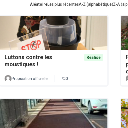
Aléatoire
Les plus récentes
A-Z (alphabétique)
Z-A (alp
Luttons contre les
Réalisé
moustiques !
Proposition officielle
0