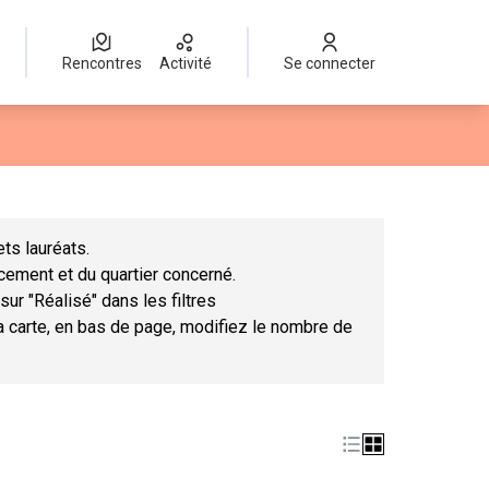
Rencontres
Activité
Se connecter
Leaflet
|
©
OpenStreetMap
contributors
mme des points de carte. L'élément peut être utilisé avec un lect
ts lauréats.
ncement et du quartier concerné.
sur "Réalisé" dans les filtres
la carte, en bas de page, modifiez le nombre de