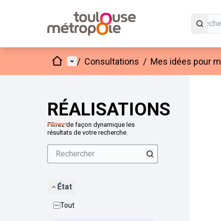
Accueil
Menu principal
/
Consultations
/
Mes idées pour mo
Passer
L'élément
+
−
RÉALISATIONS
Filtrez de façon dynamique les
résultats de votre recherche.
État
Tout