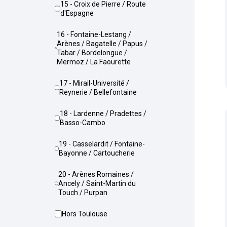
15 - Croix de Pierre / Route
d'Espagne
16 - Fontaine-Lestang /
Arènes / Bagatelle / Papus /
Tabar / Bordelongue /
Mermoz / La Faourette
17 - Mirail-Université /
Reynerie / Bellefontaine
18 - Lardenne / Pradettes /
Basso-Cambo
19 - Casselardit / Fontaine-
Bayonne / Cartoucherie
20 - Arènes Romaines /
Ancely / Saint-Martin du
Touch / Purpan
Hors Toulouse