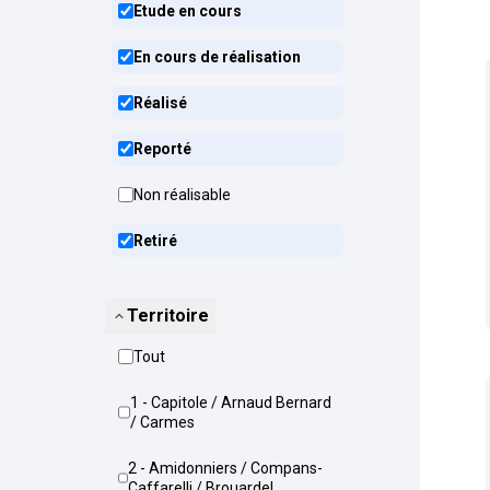
Etude en cours
En cours de réalisation
Réalisé
Reporté
Non réalisable
Retiré
Territoire
Tout
1 - Capitole / Arnaud Bernard
/ Carmes
2 - Amidonniers / Compans-
Caffarelli / Brouardel