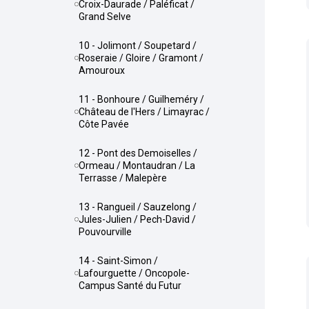
Croix-Daurade / Paléficat /
Grand Selve
10 - Jolimont / Soupetard /
Roseraie / Gloire / Gramont /
Amouroux
11 - Bonhoure / Guilheméry /
Château de l'Hers / Limayrac /
Côte Pavée
12 - Pont des Demoiselles /
Ormeau / Montaudran / La
Terrasse / Malepère
13 - Rangueil / Sauzelong /
Jules-Julien / Pech-David /
Pouvourville
14 - Saint-Simon /
Lafourguette / Oncopole-
Campus Santé du Futur