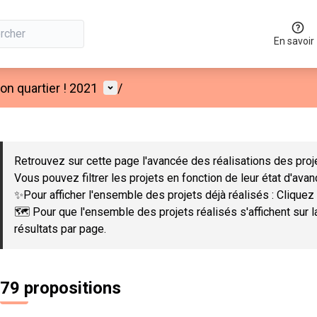
En savoir
Menu utilisateur
n quartier ! 2021
/
 la carte
 suivant est une carte qui présente les éléments de cette page co
Retrouvez sur cette page l'avancée des réalisations des proje
Vous pouvez filtrer les projets en fonction de leur état d'ava
✨Pour afficher l'ensemble des projets déjà réalisés : Cliquez 
🗺️ Pour que l'ensemble des projets réalisés s'affichent sur 
résultats par page.
79 propositions