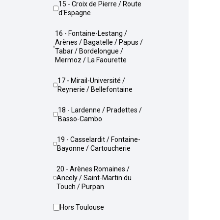
15 - Croix de Pierre / Route
d'Espagne
16 - Fontaine-Lestang /
Arènes / Bagatelle / Papus /
Tabar / Bordelongue /
Mermoz / La Faourette
17 - Mirail-Université /
Reynerie / Bellefontaine
18 - Lardenne / Pradettes /
Basso-Cambo
19 - Casselardit / Fontaine-
Bayonne / Cartoucherie
20 - Arènes Romaines /
Ancely / Saint-Martin du
Touch / Purpan
Hors Toulouse