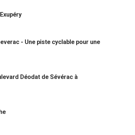
-Exupéry
verac - Une piste cyclable pour une
oulevard Déodat de Sévérac à
the