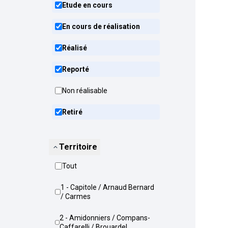
Etude en cours
En cours de réalisation
Réalisé
Reporté
Non réalisable
Retiré
Territoire
Tout
1 - Capitole / Arnaud Bernard
/ Carmes
2 - Amidonniers / Compans-
Caffarelli / Brouardel