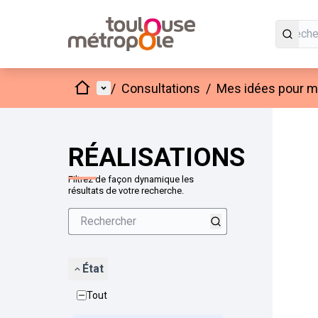
Accueil
Menu principal
/
Consultations
/
Mes idées pour mo
Passer
L'élément
+
−
RÉALISATIONS
Filtrez de façon dynamique les
résultats de votre recherche.
État
Tout