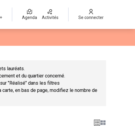
 +
Agenda
Activités
Se connecter
Leaflet
|
©
OpenStreetMap
contributors
mme des points de carte. L'élément peut être utilisé avec un lect
ts lauréats.
ncement et du quartier concerné.
sur "Réalisé" dans les filtres
la carte, en bas de page, modifiez le nombre de