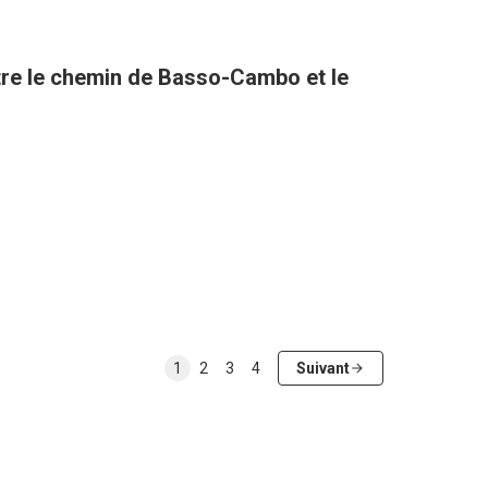
tre le chemin de Basso-Cambo et le
1
2
3
4
Suivant