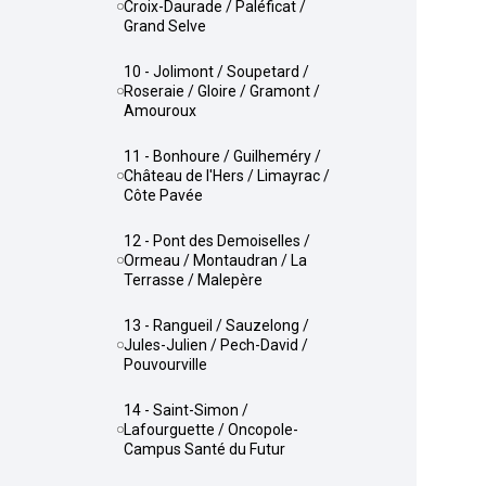
Croix-Daurade / Paléficat /
Grand Selve
10 - Jolimont / Soupetard /
Roseraie / Gloire / Gramont /
Amouroux
11 - Bonhoure / Guilheméry /
Château de l'Hers / Limayrac /
Côte Pavée
12 - Pont des Demoiselles /
Ormeau / Montaudran / La
Terrasse / Malepère
13 - Rangueil / Sauzelong /
Jules-Julien / Pech-David /
Pouvourville
14 - Saint-Simon /
Lafourguette / Oncopole-
Campus Santé du Futur