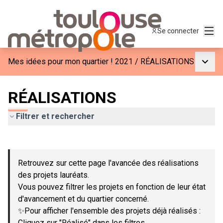
Menu
Se connecter
Menu p
Mes idées pour mon quartier ! 2021
/
RÉALISATIONS
RÉALISATIONS
Filtrer et rechercher
Passer la carte
Leaflet
|
©
OpenStreetMap
contributors
L'élément suivant est une carte qui présente les éléments de c
+
Retrouvez sur cette page l'avancée des réalisations
−
des projets lauréats.
Vous pouvez filtrer les projets en fonction de leur état
d'avancement et du quartier concerné.
✨Pour afficher l'ensemble des projets déjà réalisés :
Cliquez sur "Réalisé" dans les filtres