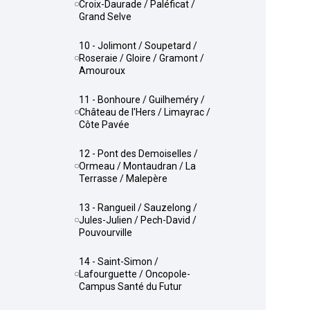
Croix-Daurade / Paléficat /
Grand Selve
10 - Jolimont / Soupetard /
Roseraie / Gloire / Gramont /
Amouroux
11 - Bonhoure / Guilheméry /
Château de l'Hers / Limayrac /
Côte Pavée
12 - Pont des Demoiselles /
Ormeau / Montaudran / La
Terrasse / Malepère
13 - Rangueil / Sauzelong /
Jules-Julien / Pech-David /
Pouvourville
14 - Saint-Simon /
Lafourguette / Oncopole-
Campus Santé du Futur