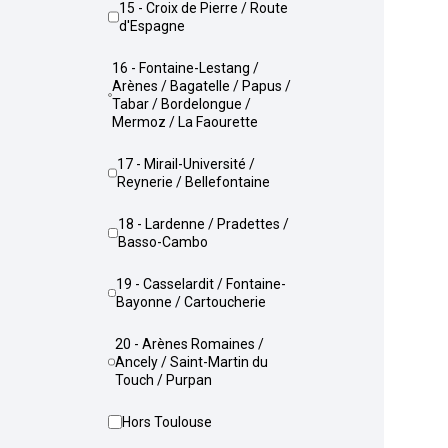
15 - Croix de Pierre / Route
d'Espagne
16 - Fontaine-Lestang /
Arènes / Bagatelle / Papus /
Tabar / Bordelongue /
Mermoz / La Faourette
17 - Mirail-Université /
Reynerie / Bellefontaine
18 - Lardenne / Pradettes /
Basso-Cambo
19 - Casselardit / Fontaine-
Bayonne / Cartoucherie
20 - Arènes Romaines /
Ancely / Saint-Martin du
Touch / Purpan
Hors Toulouse