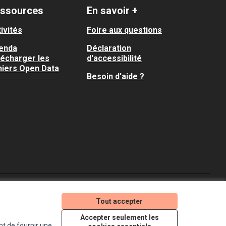
ssources
En savoir +
ivités
Foire aux questions
enda
Déclaration
lécharger les
d'accessibilité
hiers Open Data
Besoin d'aide ?
Je participe ! sur X
Je participe ! sur Faceboo
Je participe ! sur In
Tout accepter
(Lien externe)
(Lien externe)
(Lien externe)
Accepter seulement les
nt de fournir une