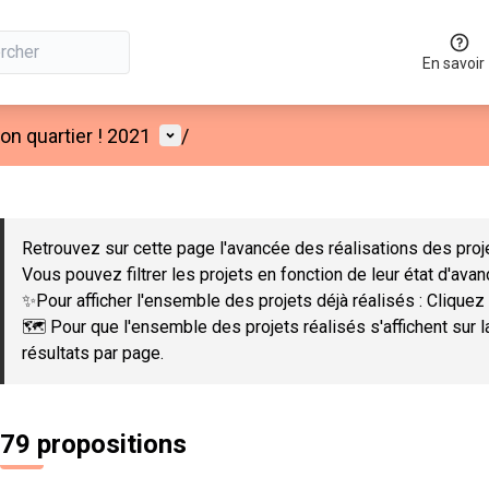
En savoir
Menu utilisateur
n quartier ! 2021
/
 la carte
 suivant est une carte qui présente les éléments de cette page co
Retrouvez sur cette page l'avancée des réalisations des proje
Vous pouvez filtrer les projets en fonction de leur état d'ava
✨Pour afficher l'ensemble des projets déjà réalisés : Cliquez 
🗺️ Pour que l'ensemble des projets réalisés s'affichent sur 
résultats par page.
79 propositions