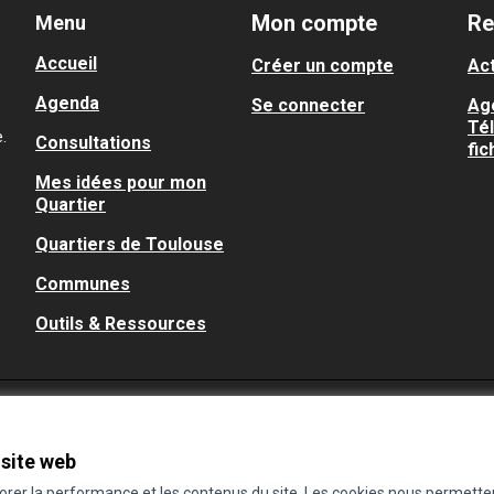
Mon compte
Re
Menu
Accueil
Créer un compte
Act
Agenda
Se connecter
Ag
Té
.
Consultations
fic
Mes idées pour mon
Quartier
Quartiers de Toulouse
Communes
Outils & Ressources
 site web
iorer la performance et les contenus du site. Les cookies nous permette