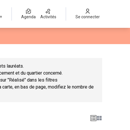
 +
Agenda
Activités
Se connecter
Leaflet
|
©
OpenStreetMap
contributors
mme des points de carte. L'élément peut être utilisé avec un lect
ts lauréats.
ncement et du quartier concerné.
sur "Réalisé" dans les filtres
la carte, en bas de page, modifiez le nombre de