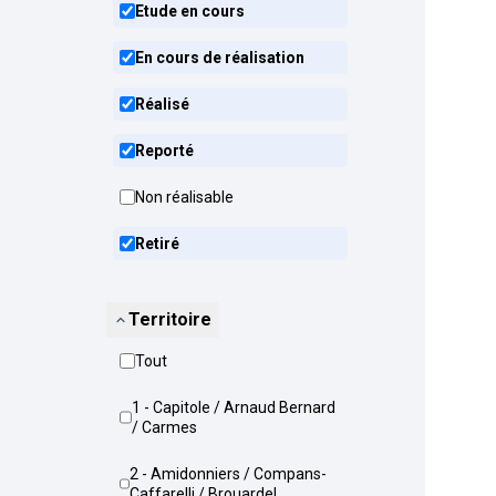
Etude en cours
En cours de réalisation
Réalisé
Reporté
Non réalisable
Retiré
Territoire
Tout
1 - Capitole / Arnaud Bernard
/ Carmes
2 - Amidonniers / Compans-
Caffarelli / Brouardel