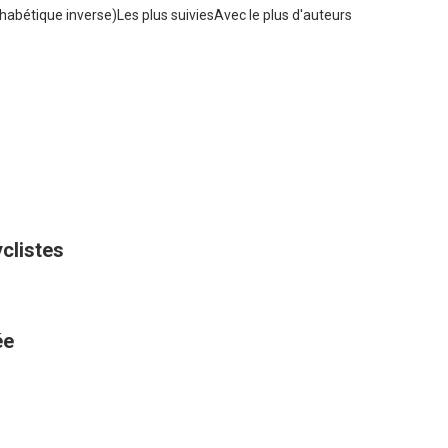
habétique inverse)
Les plus suivies
Avec le plus d'auteurs
yclistes
ée