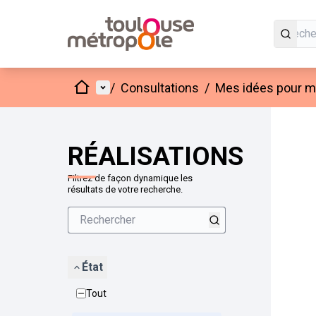
Accueil
Menu principal
/
Consultations
/
Mes idées pour mo
Passer
L'élément
+
−
RÉALISATIONS
Filtrez de façon dynamique les
résultats de votre recherche.
État
Tout