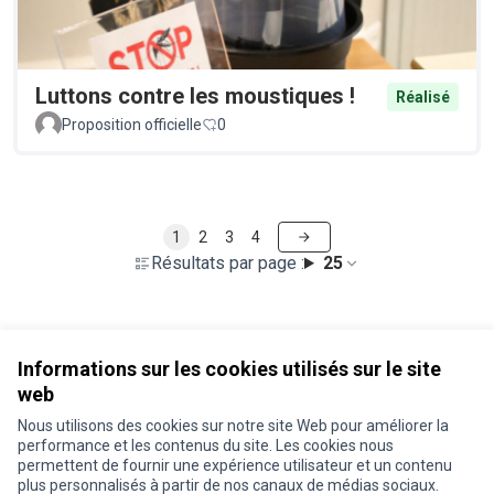
Luttons contre les moustiques !
Réalisé
Proposition officielle
0
1
2
3
4
Résultats par page :
25
Voir toutes les propositions retirées
Informations sur les cookies utilisés sur le site
web
Nous utilisons des cookies sur notre site Web pour améliorer la
Conditions d'utilisation
performance et les contenus du site. Les cookies nous
Paramètres des cookies
permettent de fournir une expérience utilisateur et un contenu
Je participe ! sur X
Je participe ! sur Facebook
Je participe ! sur Instagram
plus personnalisés à partir de nos canaux de médias sociaux.