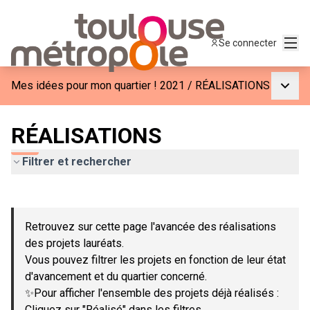
Menu
Se connecter
Menu p
Mes idées pour mon quartier ! 2021
/
RÉALISATIONS
RÉALISATIONS
Filtrer et rechercher
Passer la carte
Leaflet
|
©
OpenStreetMap
contributors
L'élément suivant est une carte qui présente les éléments de c
+
Retrouvez sur cette page l'avancée des réalisations
−
des projets lauréats.
Vous pouvez filtrer les projets en fonction de leur état
d'avancement et du quartier concerné.
✨Pour afficher l'ensemble des projets déjà réalisés :
Cliquez sur "Réalisé" dans les filtres