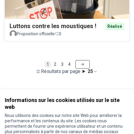
Luttons contre les moustiques !
Réalisé
Proposition officielle
0
1
2
3
4
Résultats par page :
25
Voir toutes les propositions retirées
Informations sur les cookies utilisés sur le site
web
Nous utilisons des cookies sur notre site Web pour améliorer la
Conditions d'utilisation
performance et les contenus du site. Les cookies nous
Paramètres des cookies
permettent de fournir une expérience utilisateur et un contenu
Je participe ! sur X
Je participe ! sur Facebook
Je participe ! sur Instagram
plus personnalisés à partir de nos canaux de médias sociaux.