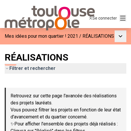
Menu
Se connecter
Menu p
Mes idées pour mon quartier ! 2021
/
RÉALISATIONS
RÉALISATIONS
Filtrer et rechercher
Passer la carte
Leaflet
|
©
OpenStreetMap
contributors
L'élément suivant est une carte qui présente les éléments de c
+
Retrouvez sur cette page l'avancée des réalisations
−
des projets lauréats.
Vous pouvez filtrer les projets en fonction de leur état
d'avancement et du quartier concerné.
✨Pour afficher l'ensemble des projets déjà réalisés :
Cliquez sur "Réalisé" dans les filtres