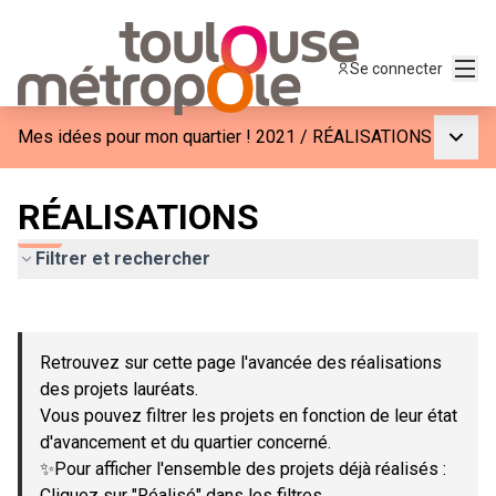
Menu
Se connecter
Menu p
Mes idées pour mon quartier ! 2021
/
RÉALISATIONS
RÉALISATIONS
Filtrer et rechercher
Passer la carte
Leaflet
|
©
OpenStreetMap
contributors
L'élément suivant est une carte qui présente les éléments de c
+
Retrouvez sur cette page l'avancée des réalisations
−
des projets lauréats.
Vous pouvez filtrer les projets en fonction de leur état
d'avancement et du quartier concerné.
✨Pour afficher l'ensemble des projets déjà réalisés :
Cliquez sur "Réalisé" dans les filtres