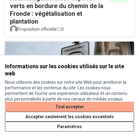
verts en bordure du chemin de la
Fronde : végétalisation et
plantation
Proposition officielle
0
Informations sur les cookies utilisés sur le site
web
Nous utilisons des cookies sur notre site Web pour améliorer la
performance et les contenus du site. Les cookies nous
Un radar pédagogique pour
Réalisé
permettent de fournir une expérience utilisateur et un contenu
connaitre le niveau sonore des
plus personnalisés à partir de nos canaux de médias sociaux.
véhicules
Tout accepter
Proposition officielle
0
Accepter seulement les cookies essentiels
Paramètres