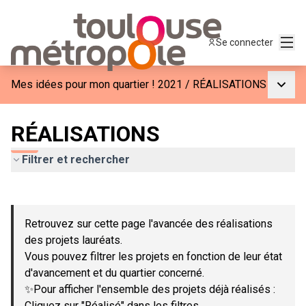
Menu
Se connecter
Menu p
Mes idées pour mon quartier ! 2021
/
RÉALISATIONS
RÉALISATIONS
Filtrer et rechercher
Passer la carte
Leaflet
|
©
OpenStreetMap
contributors
L'élément suivant est une carte qui présente les éléments de c
+
Retrouvez sur cette page l'avancée des réalisations
−
des projets lauréats.
Vous pouvez filtrer les projets en fonction de leur état
d'avancement et du quartier concerné.
✨Pour afficher l'ensemble des projets déjà réalisés :
Cliquez sur "Réalisé" dans les filtres