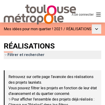
Menu
Se connecter
Menu p
Mes idées pour mon quartier ! 2021
/
RÉALISATIONS
RÉALISATIONS
Filtrer et rechercher
Passer la carte
Leaflet
|
©
OpenStreetMap
contributors
L'élément suivant est une carte qui présente les éléments de c
+
Retrouvez sur cette page l'avancée des réalisations
−
des projets lauréats.
Vous pouvez filtrer les projets en fonction de leur état
d'avancement et du quartier concerné.
✨Pour afficher l'ensemble des projets déjà réalisés :
Cliquez sur "Réalisé" dans les filtres