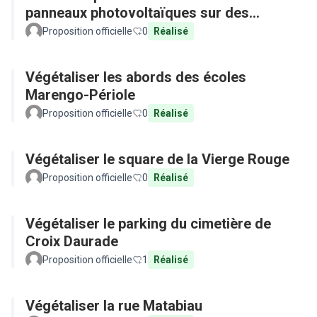
panneaux photovoltaïques sur des
équipements publics
Proposition officielle
0
Réalisé
Végétaliser les abords des écoles
Marengo-Périole
Proposition officielle
0
Réalisé
Végétaliser le square de la Vierge Rouge
Proposition officielle
0
Réalisé
Végétaliser le parking du cimetière de
Croix Daurade
Proposition officielle
1
Réalisé
Végétaliser la rue Matabiau