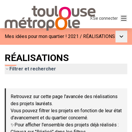
Menu
Se connecter
Menu p
Mes idées pour mon quartier ! 2021
/
RÉALISATIONS
RÉALISATIONS
Filtrer et rechercher
Passer la carte
Leaflet
|
©
OpenStreetMap
contributors
L'élément suivant est une carte qui présente les éléments de c
+
Retrouvez sur cette page l'avancée des réalisations
−
des projets lauréats.
Vous pouvez filtrer les projets en fonction de leur état
d'avancement et du quartier concerné.
✨Pour afficher l'ensemble des projets déjà réalisés :
Cliquez sur "Réalisé" dans les filtres